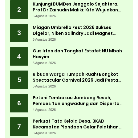
Kunjungi BUMDes Jenggolo Sejahtera,
2
Prof Dr Zainudin Maliki: Kita Wujudkan
Kemandirian Ekonomi dengan Potensi
6 Agustus 2026
Desa
Miagan Umbrella Fest 2026 Sukses
3
Digelar, Niken Salindry Jadi Magnet
Ribuan Pengunjung
6 Agustus 2026
Gus Irfan dan Tongkat Estafet NU Mbah
4
Hasyim
5 Agustus 2026
Ribuan Warga Tumpah Ruah! Bongkot
5
Spectacular Carnival 2026 Jadi Pesta
Kemerdekaan Terbesar di Peterongan
5 Agustus 2026
Petani Tembakau Jombang Resah,
6
Pemdes Tanjungwadung dan Disperta
Bergerak Cepat
4 Agustus 2026
Perkuat Tata Kelola Desa, BKAD
7
Kecamatan Plandaan Gelar Pelatihan
Aparatur Pemdes
3 Agustus 2026