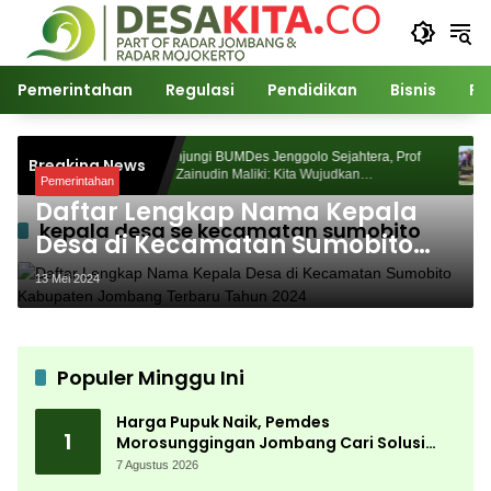
Langsung
ke
konten
Pemerintahan
Regulasi
Pendidikan
Bisnis
Po
unggingan
Kunjungi BUMDes Jenggolo Sejahtera, Prof
Breaking News
 Akademik
Dr Zainudin Maliki: Kita Wujudkan
Pemerintahan
Kemandirian Ekonomi dengan Potensi Desa
Daftar Lengkap Nama Kepala
kepala desa se kecamatan sumobito
Desa di Kecamatan Sumobito
Kabupaten Jombang Terbaru
13 Mei 2024
Tahun 2024
Populer Minggu Ini
Harga Pupuk Naik, Pemdes
1
Morosunggingan Jombang Cari Solusi
Lewat Kajian Akademik
7 Agustus 2026