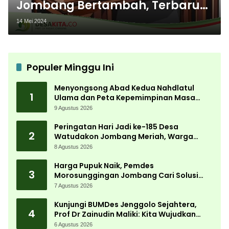
Jombang Bertambah, Terbaru
Kepala Desa Trawasan
14 Mei 2024
Meninggal Dunia
Populer Minggu Ini
Menyongsong Abad Kedua Nahdlatul
1
Ulama dan Peta Kepemimpinan Masa
Depan Pasca Muktamar ke-35
9 Agustus 2026
Peringatan Hari Jadi ke-185 Desa
2
Watudakon Jombang Meriah, Warga
Tumpek Blek Padati Karnaval Budaya
8 Agustus 2026
Harga Pupuk Naik, Pemdes
3
Morosunggingan Jombang Cari Solusi
Lewat Kajian Akademik
7 Agustus 2026
Kunjungi BUMDes Jenggolo Sejahtera,
4
Prof Dr Zainudin Maliki: Kita Wujudkan
Kemandirian Ekonomi dengan Potensi
6 Agustus 2026