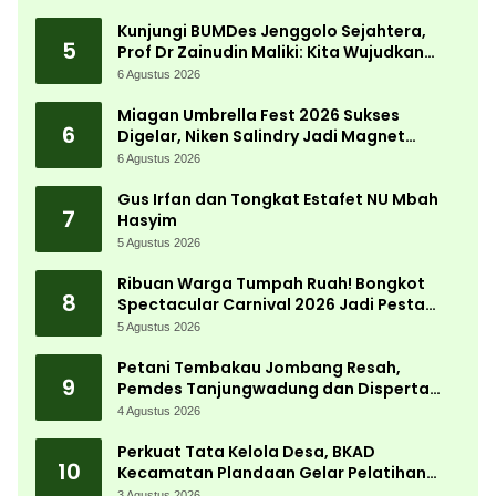
Desa
Kunjungi BUMDes Jenggolo Sejahtera,
5
Prof Dr Zainudin Maliki: Kita Wujudkan
Kemandirian Ekonomi dengan Potensi
6 Agustus 2026
Desa
Miagan Umbrella Fest 2026 Sukses
6
Digelar, Niken Salindry Jadi Magnet
Ribuan Pengunjung
6 Agustus 2026
Gus Irfan dan Tongkat Estafet NU Mbah
7
Hasyim
5 Agustus 2026
Ribuan Warga Tumpah Ruah! Bongkot
8
Spectacular Carnival 2026 Jadi Pesta
Kemerdekaan Terbesar di Peterongan
5 Agustus 2026
Petani Tembakau Jombang Resah,
9
Pemdes Tanjungwadung dan Disperta
Bergerak Cepat
4 Agustus 2026
Perkuat Tata Kelola Desa, BKAD
10
Kecamatan Plandaan Gelar Pelatihan
Aparatur Pemdes
3 Agustus 2026