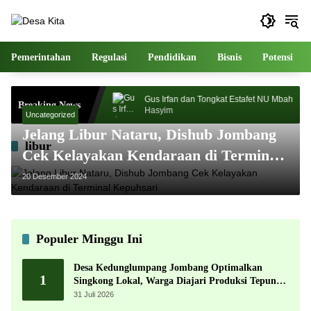
Langsung
ke
konten
Pemerintahan
Regulasi
Pendidikan
Bisnis
Potensi
026 Sukses Digelar,
Gus Irfan dan Tongkat Estafet NU Mbah
Breaking News
gnet Ribuan
Hasyim
Uncategorized
Jelang Libur Nataru, Dishub Jombang
libur
Cek Kelayakan Kendaraan di Terminal
Kepuhsari
20 Desember 2024
Populer Minggu Ini
Desa Kedunglumpang Jombang Optimalkan
1
Singkong Lokal, Warga Diajari Produksi Tepung
Mocaf
31 Juli 2026