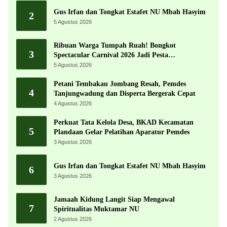
Gus Irfan dan Tongkat Estafet NU Mbah Hasyim
2
5 Agustus 2026
Ribuan Warga Tumpah Ruah! Bongkot
3
Spectacular Carnival 2026 Jadi Pesta
Kemerdekaan Terbesar di Peterongan
5 Agustus 2026
Petani Tembakau Jombang Resah, Pemdes
4
Tanjungwadung dan Disperta Bergerak Cepat
4 Agustus 2026
Perkuat Tata Kelola Desa, BKAD Kecamatan
5
Plandaan Gelar Pelatihan Aparatur Pemdes
3 Agustus 2026
Gus Irfan dan Tongkat Estafet NU Mbah Hasyim
6
3 Agustus 2026
Jamaah Kidung Langit Siap Mengawal
7
Spiritualitas Muktamar NU
2 Agustus 2026