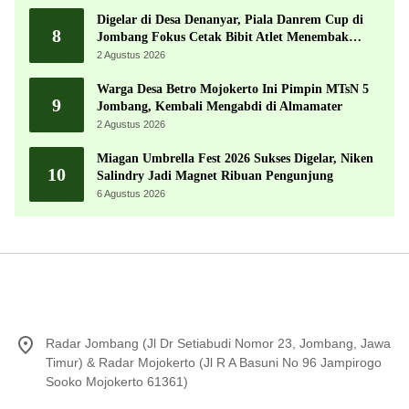
Digelar di Desa Denanyar, Piala Danrem Cup di
8
Jombang Fokus Cetak Bibit Atlet Menembak
Berprestasi
2 Agustus 2026
Warga Desa Betro Mojokerto Ini Pimpin MTsN 5
9
Jombang, Kembali Mengabdi di Almamater
2 Agustus 2026
Miagan Umbrella Fest 2026 Sukses Digelar, Niken
10
Salindry Jadi Magnet Ribuan Pengunjung
6 Agustus 2026
Radar Jombang (Jl Dr Setiabudi Nomor 23, Jombang, Jawa
Timur) & Radar Mojokerto (Jl R A Basuni No 96 Jampirogo
Sooko Mojokerto 61361)