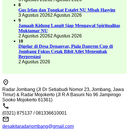
8
Gus Irfan dan Tongkat Estafet NU Mbah Hasyim
3 Agustus 2026
2 Agustus 2026
9
Jamaah Kidung Langit Siap Mengawal Spiritualitas
Muktamar NU
2 Agustus 2026
2 Agustus 2026
10
Digelar di Desa Denanyar, Piala Danrem Cup di
Jombang Fokus Cetak Bibit Atlet Menembak
Berprestasi
2 Agustus 2026
Radar Jombang (Jl Dr Setiabudi Nomor 23, Jombang, Jawa
Timur) & Radar Mojokerto (Jl R A Basuni No 96 Jampirogo
Sooko Mojokerto 61361)
(0321) 875137 / 081336610001
desakitaradarjombang@gmail.com