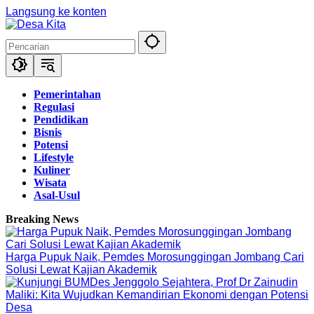
Langsung ke konten
Pemerintahan
Regulasi
Pendidikan
Bisnis
Potensi
Lifestyle
Kuliner
Wisata
Asal-Usul
Breaking News
Harga Pupuk Naik, Pemdes Morosunggingan Jombang Cari
Solusi Lewat Kajian Akademik