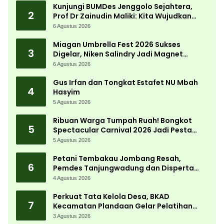
Kunjungi BUMDes Jenggolo Sejahtera,
2
Prof Dr Zainudin Maliki: Kita Wujudkan
Kemandirian Ekonomi dengan Potensi
6 Agustus 2026
Desa
Miagan Umbrella Fest 2026 Sukses
3
Digelar, Niken Salindry Jadi Magnet
Ribuan Pengunjung
6 Agustus 2026
Gus Irfan dan Tongkat Estafet NU Mbah
4
Hasyim
5 Agustus 2026
Ribuan Warga Tumpah Ruah! Bongkot
5
Spectacular Carnival 2026 Jadi Pesta
Kemerdekaan Terbesar di Peterongan
5 Agustus 2026
Petani Tembakau Jombang Resah,
6
Pemdes Tanjungwadung dan Disperta
Bergerak Cepat
4 Agustus 2026
Perkuat Tata Kelola Desa, BKAD
7
Kecamatan Plandaan Gelar Pelatihan
Aparatur Pemdes
3 Agustus 2026