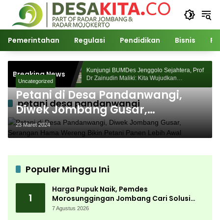
Langsung
ke
konten
Pemerintahan
Regulasi
Pendidikan
Bisnis
Po
Morosunggingan
Kunjungi BUMDes Jenggolo Sejahtera, Prof
Breaking News
ajian Akademik
Dr Zainudin Maliki: Kita Wujudkan
Uncategorized
Kemandirian Ekonomi dengan Potensi Desa
Petani di Desa Pandanwangi,
petani desa pandanwangi
Diwek Jombang Gusar,
Serangan Hama Wereng Bikin
23 Maret 2024
Petani Panen Lebih Awal
Populer Minggu Ini
Harga Pupuk Naik, Pemdes
1
Morosunggingan Jombang Cari Solusi
Lewat Kajian Akademik
7 Agustus 2026