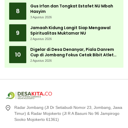
Gus Irfan dan Tongkat Estafet NU Mbah
8
Hasyim
3 Agustus 2026
Jamaah Kidung Langit Siap Mengawal
9
Spiritualitas Muktamar NU
2 Agustus 2026
Digelar di Desa Denanyar, Piala Danrem
10
Cup di Jombang Fokus Cetak Bibit Atlet
Menembak Berprestasi
2 Agustus 2026
Radar Jombang (Jl Dr Setiabudi Nomor 23, Jombang, Jawa
Timur) & Radar Mojokerto (Jl R A Basuni No 96 Jampirogo
Sooko Mojokerto 61361)