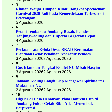
5 Agustus 2026
5
Ribuan Warga Tumpah Ruah! Bongkot Spectacular
Carnival 2026 Jadi Pesta Kemerdekaan Terbesar di
Peterongan
5 Agustus 2026
6
Petani Tembakau Jombang Resah, Pemdes
Tanjungwadung dan Disperta Bergerak Cepat
4 Agustus 2026
7
Perkuat Tata Kelola Desa, BKAD Kecamatan
Plandaan Gelar Pelatihan Aparatur Pemdes
3 Agustus 2026
2 Agustus 2026
8
Gus Irfan dan Tongkat Estafet NU Mbah Hasyim
3 Agustus 2026
2 Agustus 2026
9
Jamaah Kidung Langit Siap Mengawal Spiritualitas
Muktamar NU
2 Agustus 2026
2 Agustus 2026
10
Digelar di Desa Denanyar, Piala Danrem Cup di
Jombang Fokus Cetak Bibit Atlet Menembak
Berprestasi