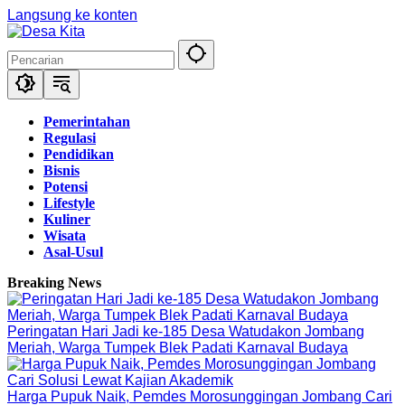
Langsung ke konten
Pemerintahan
Regulasi
Pendidikan
Bisnis
Potensi
Lifestyle
Kuliner
Wisata
Asal-Usul
Breaking News
Peringatan Hari Jadi ke-185 Desa Watudakon Jombang
Meriah, Warga Tumpek Blek Padati Karnaval Budaya
Harga Pupuk Naik, Pemdes Morosunggingan Jombang Cari