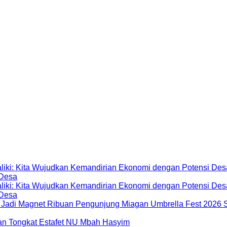
 Desa
 Desa
Miagan Umbrella Fest 2026 S
dan Tongkat Estafet NU Mbah Hasyim