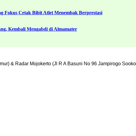
g Fokus Cetak Bibit Atlet Menembak Berprestasi
ang, Kembali Mengabdi di Almamater
mur) & Radar Mojokerto (Jl R A Basuni No 96 Jampirogo Sooko