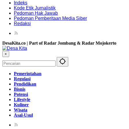
Indeks
Kode Etik Jurnalistik
Pedoman Hak Jawab
Pedoman Pemberitaan Media Siber
Redaksi
DesaKita.co | Part of Radar Jombang & Radar Mojokerto
×
Pemerintahan
Regulasi
Pendidikan
Bisnis
Potensi
Lifestyle
Kuliner
Wisata
Asal-Usul