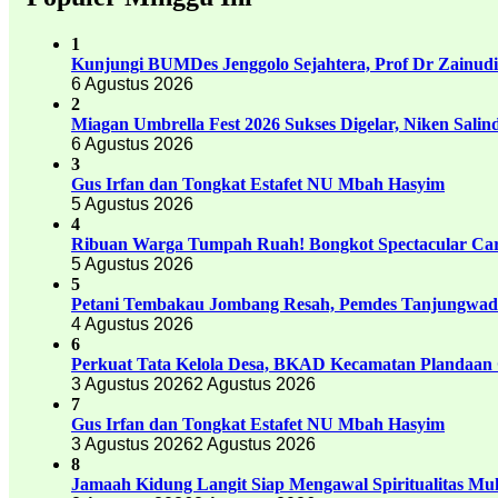
1
Kunjungi BUMDes Jenggolo Sejahtera, Prof Dr Zainud
6 Agustus 2026
2
Miagan Umbrella Fest 2026 Sukses Digelar, Niken Sali
6 Agustus 2026
3
Gus Irfan dan Tongkat Estafet NU Mbah Hasyim
5 Agustus 2026
4
Ribuan Warga Tumpah Ruah! Bongkot Spectacular Carn
5 Agustus 2026
5
Petani Tembakau Jombang Resah, Pemdes Tanjungwadu
4 Agustus 2026
6
Perkuat Tata Kelola Desa, BKAD Kecamatan Plandaan 
3 Agustus 2026
2 Agustus 2026
7
Gus Irfan dan Tongkat Estafet NU Mbah Hasyim
3 Agustus 2026
2 Agustus 2026
8
Jamaah Kidung Langit Siap Mengawal Spiritualitas M