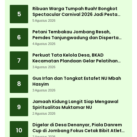
Ribuan Warga Tumpah Ruah! Bongkot
5
Spectacular Carnival 2026 Jadi Pesta
Kemerdekaan Terbesar di Peterongan
5 Agustus 2026
Petani Tembakau Jombang Resah,
6
Pemdes Tanjungwadung dan Disperta
Bergerak Cepat
4 Agustus 2026
Perkuat Tata Kelola Desa, BKAD
7
Kecamatan Plandaan Gelar Pelatihan
Aparatur Pemdes
3 Agustus 2026
Gus Irfan dan Tongkat Estafet NU Mbah
8
Hasyim
3 Agustus 2026
Jamaah Kidung Langit Siap Mengawal
9
Spiritualitas Muktamar NU
2 Agustus 2026
Digelar di Desa Denanyar, Piala Danrem
10
Cup di Jombang Fokus Cetak Bibit Atlet
Menembak Berprestasi
2 Agustus 2026