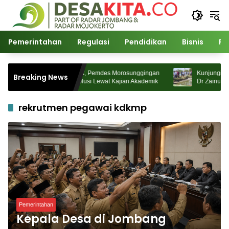
Langsung
ke
konten
Pemerintahan
Regulasi
Pendidikan
Bisnis
Po
Harga Pupuk Naik, Pemdes Morosunggingan
Kunjungi BUMDes
Breaking News
Jombang Cari Solusi Lewat Kajian Akademik
Dr Zainudin Mali
Kemandirian Ek
rekrutmen pegawai kdkmp
Pemerintahan
Kepala Desa di Jombang