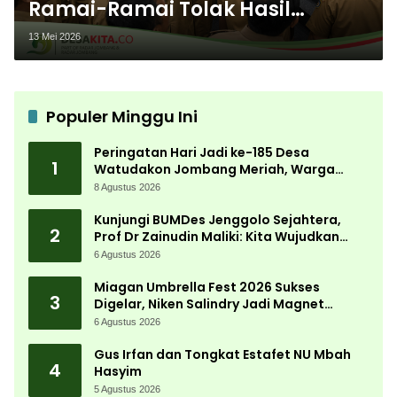
Ramai-Ramai Tolak Hasil
Rekrutmen Pegawai KDKMP, Ini
13 Mei 2026
Alasannya
Populer Minggu Ini
Peringatan Hari Jadi ke-185 Desa
1
Watudakon Jombang Meriah, Warga
Tumpek Blek Padati Karnaval Budaya
8 Agustus 2026
Kunjungi BUMDes Jenggolo Sejahtera,
2
Prof Dr Zainudin Maliki: Kita Wujudkan
Kemandirian Ekonomi dengan Potensi
6 Agustus 2026
Desa
Miagan Umbrella Fest 2026 Sukses
3
Digelar, Niken Salindry Jadi Magnet
Ribuan Pengunjung
6 Agustus 2026
Gus Irfan dan Tongkat Estafet NU Mbah
4
Hasyim
5 Agustus 2026