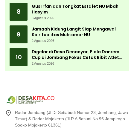
Gus Irfan dan Tongkat Estafet NU Mbah
8
Hasyim
3 Agustus 2026
Jamaah Kidung Langit Siap Mengawal
9
Spiritualitas Muktamar NU
2 Agustus 2026
Digelar di Desa Denanyar, Piala Danrem
10
Cup di Jombang Fokus Cetak Bibit Atlet
Menembak Berprestasi
2 Agustus 2026
Radar Jombang (Jl Dr Setiabudi Nomor 23, Jombang, Jawa
Timur) & Radar Mojokerto (Jl R A Basuni No 96 Jampirogo
Sooko Mojokerto 61361)