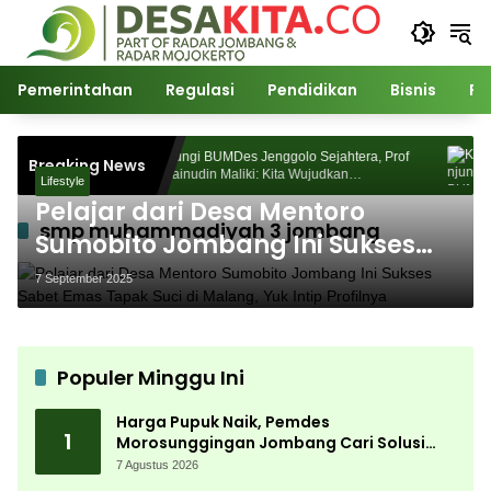
Langsung
ke
konten
Pemerintahan
Regulasi
Pendidikan
Bisnis
Po
nggingan
Kunjungi BUMDes Jenggolo Sejahtera, Prof
K
Breaking News
Akademik
Dr Zainudin Maliki: Kita Wujudkan
D
Lifestyle
Kemandirian Ekonomi dengan Potensi Desa
K
Pelajar dari Desa Mentoro
smp muhammadiyah 3 jombang
Sumobito Jombang Ini Sukses
Sabet Emas Tapak Suci di
7 September 2025
Malang, Yuk Intip Profilnya
Populer Minggu Ini
Harga Pupuk Naik, Pemdes
1
Morosunggingan Jombang Cari Solusi
Lewat Kajian Akademik
7 Agustus 2026