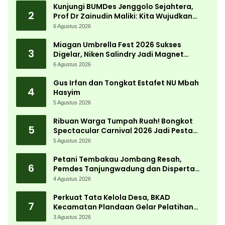
Kunjungi BUMDes Jenggolo Sejahtera,
2
Prof Dr Zainudin Maliki: Kita Wujudkan
Kemandirian Ekonomi dengan Potensi
6 Agustus 2026
Desa
Miagan Umbrella Fest 2026 Sukses
3
Digelar, Niken Salindry Jadi Magnet
Ribuan Pengunjung
6 Agustus 2026
Gus Irfan dan Tongkat Estafet NU Mbah
4
Hasyim
5 Agustus 2026
Ribuan Warga Tumpah Ruah! Bongkot
5
Spectacular Carnival 2026 Jadi Pesta
Kemerdekaan Terbesar di Peterongan
5 Agustus 2026
Petani Tembakau Jombang Resah,
6
Pemdes Tanjungwadung dan Disperta
Bergerak Cepat
4 Agustus 2026
Perkuat Tata Kelola Desa, BKAD
7
Kecamatan Plandaan Gelar Pelatihan
Aparatur Pemdes
3 Agustus 2026