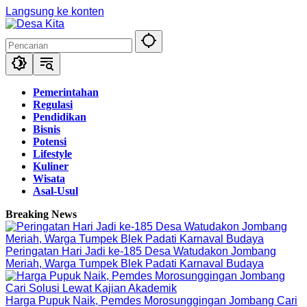
Langsung ke konten
Pemerintahan
Regulasi
Pendidikan
Bisnis
Potensi
Lifestyle
Kuliner
Wisata
Asal-Usul
Breaking News
Peringatan Hari Jadi ke-185 Desa Watudakon Jombang
Meriah, Warga Tumpek Blek Padati Karnaval Budaya
Harga Pupuk Naik, Pemdes Morosunggingan Jombang Cari