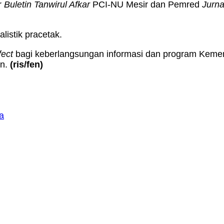
r
Buletin Tanwirul Afkar
PCI-NU Mesir dan Pemred
Jurna
listik pracetak.
fect
bagi keberlangsungan informasi dan program Keme
in.
(ris/fen)
a