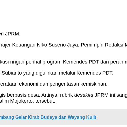
men JPRM.
najer Keuangan Niko Suseno Jaya, Pemimpin Redaksi Mo
iskusi ringan perihal program Kemendes PDT dan peran 
o Subianto yang digulirkan melalui Kemendes PDT.
merataan ekonomi dan pengentasan kemiskinan.
s berbasis desa. Artinya, rubrik
d
esakita
JPRM ini sang
lim Mojokerto, tersebut.
mbang Gelar Kirab Budaya dan Wayang Kulit