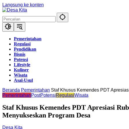
Langsung ke konten
Pemerintahan
Regulasi
Pendidikan
Bisnis
Potensi
Lifestyle
Kuliner
Wisata
Asal-Usul
Beranda
Pemerintahan
Staf Khusus Kemendes PDT Apresiasi 
Pemerintahan
Post
Potensi
Regulasi
Wisata
Staf Khusus Kemendes PDT Apresiasi Rubri
Menyukseskan Program Desa
Desa Kita