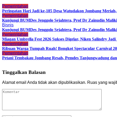
Pemerintahan
Peringatan Hari Jadi ke-185 Desa Watudakon Jombang Meriah
Pemerintahan
Kunjungi BUMDes Jenggolo Sejahtera, Prof Dr Zainudin Malik
Bisnis
Kunjungi BUMDes Jenggolo Sejahtera, Prof Dr Zainudin Malik
Pemerintahan
Miagan Umbrella Fest 2026 Sukses Digelar, Niken Salindry Ja
Pemerintahan
Ribuan Warga Tumpah Ruah! Bongkot Spectacular Carnival 202
Pemerintahan
Petani Tembakau Jombang Resah, Pemdes Tanjungwadung dan 
Tinggalkan Balasan
Alamat email Anda tidak akan dipublikasikan.
Ruas yang waji