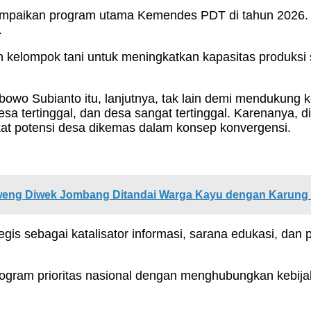
ampaikan program utama Kemendes PDT di tahun 2026. 
.
 kelompok tani untuk meningkatkan kapasitas produksi
owo Subianto itu, lanjutnya, tak lain demi mendukung k
esa tertinggal, dan desa sangat tertinggal. Karenanya
gkat potensi desa dikemas dalam konsep konvergensi.
weng Diwek Jombang Ditandai Warga Kayu dengan Karung
rategis sebagai katalisator informasi, sarana edukasi, 
gram prioritas nasional dengan menghubungkan kebijak