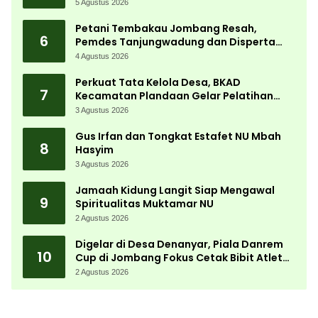
Kemerdekaan Terbesar di Peterongan
5 Agustus 2026
Petani Tembakau Jombang Resah,
6
Pemdes Tanjungwadung dan Disperta
Bergerak Cepat
4 Agustus 2026
Perkuat Tata Kelola Desa, BKAD
7
Kecamatan Plandaan Gelar Pelatihan
Aparatur Pemdes
3 Agustus 2026
Gus Irfan dan Tongkat Estafet NU Mbah
8
Hasyim
3 Agustus 2026
Jamaah Kidung Langit Siap Mengawal
9
Spiritualitas Muktamar NU
2 Agustus 2026
Digelar di Desa Denanyar, Piala Danrem
10
Cup di Jombang Fokus Cetak Bibit Atlet
Menembak Berprestasi
2 Agustus 2026