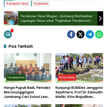
program desa
pujasera
Terobosan Desa Miagan, Jombang Manfaatkan
Lapangan Desa untuk Tingkatkan Perekonomian
Masyarakat
2
Pos Terkait
Uncategorized
Pemerintahan
Harga Pupuk Naik, Pemdes
Kunjungi BUMDes Jenggolo
Morosunggingan
Sejahtera, Prof Dr Zainudin
Jombang Cari Solusi Lewat
Maliki: Kita Wujudkan
Kajian Akademik
Kemandirian Ekonomi
dengan Potensi Desa