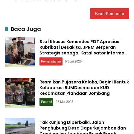
Baca Juga
Staf Khusus Kemendes PDT Apresiasi
Rubrikasi Desakita, JPRM Berperan
Strategis sebagai Katalisator Informasi
Menyukseskan Program Desa
Pemerintahan
6 Juni 2026
Resmikan Pujasera Kaloka, Begini Bentuk
Kolaborasi BUMDesma dan KUD
Kecamatan Plandaan Jombang
Potensi
26 Mei 2025
Tak Kunjung Diperbaiki, Jalan
Penghubung Desa Dapurkejambon dan
Candimulyo Jombang Rusak Parah