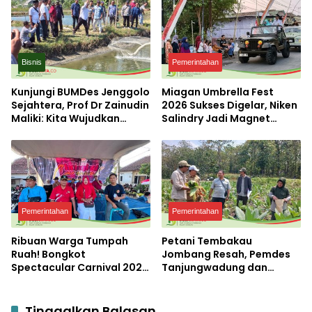
Bisnis
Pemerintahan
Kunjungi BUMDes Jenggolo
Miagan Umbrella Fest
Sejahtera, Prof Dr Zainudin
2026 Sukses Digelar, Niken
Maliki: Kita Wujudkan
Salindry Jadi Magnet
Kemandirian Ekonomi
Ribuan Pengunjung
dengan Potensi Desa
Pemerintahan
Pemerintahan
Ribuan Warga Tumpah
Petani Tembakau
Ruah! Bongkot
Jombang Resah, Pemdes
Spectacular Carnival 2026
Tanjungwadung dan
Jadi Pesta Kemerdekaan
Disperta Bergerak Cepat
Terbesar di Peterongan
Tinggalkan Balasan