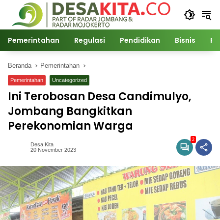
Langsung
ke
konten
Pemerintahan
Regulasi
Pendidikan
Bisnis
Po
Beranda
Pemerintahan
Pemerintahan
Uncategorized
Ini Terobosan Desa Candimulyo,
Jombang Bangkitkan
Perekonomian Warga
2
Desa Kita
20 November 2023