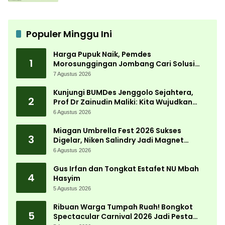
Populer Minggu Ini
Harga Pupuk Naik, Pemdes
1
Morosunggingan Jombang Cari Solusi
Lewat Kajian Akademik
7 Agustus 2026
Kunjungi BUMDes Jenggolo Sejahtera,
2
Prof Dr Zainudin Maliki: Kita Wujudkan
Kemandirian Ekonomi dengan Potensi
6 Agustus 2026
Desa
Miagan Umbrella Fest 2026 Sukses
3
Digelar, Niken Salindry Jadi Magnet
Ribuan Pengunjung
6 Agustus 2026
Gus Irfan dan Tongkat Estafet NU Mbah
4
Hasyim
5 Agustus 2026
Ribuan Warga Tumpah Ruah! Bongkot
5
Spectacular Carnival 2026 Jadi Pesta