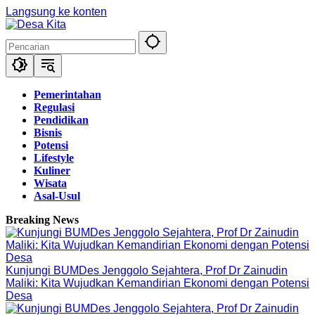
Langsung ke konten
Pemerintahan
Regulasi
Pendidikan
Bisnis
Potensi
Lifestyle
Kuliner
Wisata
Asal-Usul
Breaking News
Kunjungi BUMDes Jenggolo Sejahtera, Prof Dr Zainudin
Maliki: Kita Wujudkan Kemandirian Ekonomi dengan Potensi
Desa