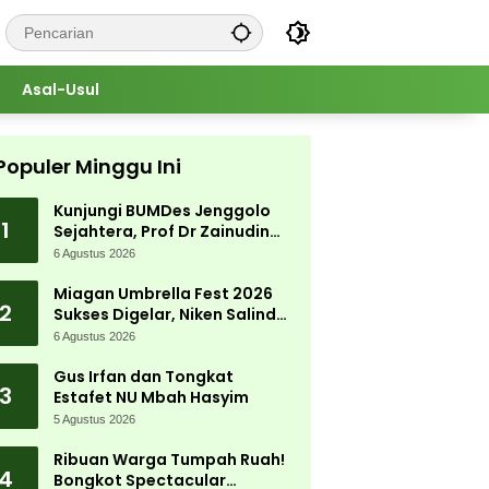
Asal-Usul
Populer Minggu Ini
Kunjungi BUMDes Jenggolo
1
Sejahtera, Prof Dr Zainudin
Maliki: Kita Wujudkan
6 Agustus 2026
Kemandirian Ekonomi dengan
Potensi Desa
Miagan Umbrella Fest 2026
2
Sukses Digelar, Niken Salindry
Jadi Magnet Ribuan
6 Agustus 2026
Pengunjung
Gus Irfan dan Tongkat
3
Estafet NU Mbah Hasyim
5 Agustus 2026
Ribuan Warga Tumpah Ruah!
4
Bongkot Spectacular