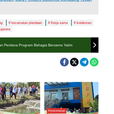
ng
kecamatan plandaan
Kerja sama
kolaborasi
ujasera
an Perdana Program Bahagia Bersama Yatim
Pemerintahan