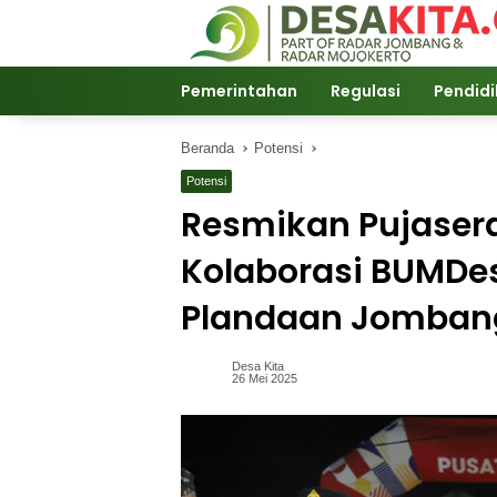
Langsung
ke
konten
Pemerintahan
Regulasi
Pendid
Beranda
Potensi
Potensi
Resmikan Pujasera
Kolaborasi BUMD
Plandaan Jomban
Desa Kita
26 Mei 2025