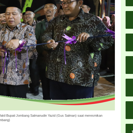
il Bupati Jombang Salmanudin Yazid (Gus Salman) saat meresmikan
ombang)