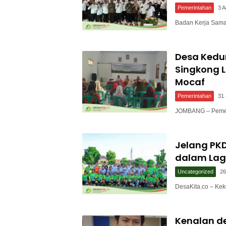
Pemerintahan
3 
Badan Kerja Sam
Desa Ked
Singkong L
Mocaf
Pemerintahan
31 
JOMBANG – Pemer
Jelang PKD
dalam Lag
Uncategorized
26
DesaKita.co – Ke
Kenalan de