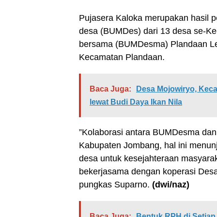
Pujasera Kaloka merupakan hasil p
desa (BUMDes) dari 13 desa se-Ke
bersama (BUMDesma) Plandaan Lest
Kecamatan Plandaan.
Baca Juga:
Desa Mojowiryo, Kec
lewat Budi Daya Ikan Nila
”Kolaborasi antara BUMDesma dan 
Kabupaten Jombang, hal ini menun
desa untuk kesejahteraan masyara
bekerjasama dengan koperasi Des
pungkas Suparno.
(dwi/naz)
Baca Juga:
Bentuk RPH di Setia