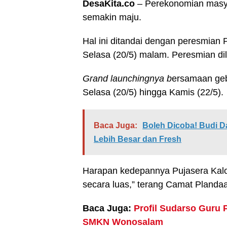
DesaKita.co
– Perekonomian masy
semakin maju.
Hal ini ditandai dengan peresmian 
Selasa (20/5) malam. Peresmian d
G
rand launching
nya b
ersamaan geb
Selasa (20/5) hingga Kamis (22/5).
Baca Juga:
Boleh Dicoba! Budi 
Lebih Besar dan Fresh
Harapan kedepannya Pujasera Kalo
secara luas,” terang Camat Planda
Baca Juga:
Profil Sudarso Guru 
SMKN Wonosalam