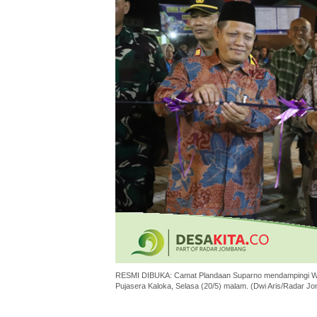
RESMI DIBUKA: Camat Plandaan Suparno mendampingi Wak
Pujasera Kaloka, Selasa (20/5) malam. (Dwi Aris/Radar J