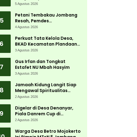
Carnival 2026 Jadi Pesta
5 Agustus 2026
Kemerdekaan Terbesar di
Peterongan
Petani Tembakau Jombang
5
Resah, Pemdes
Tanjungwadung dan Disperta
4 Agustus 2026
Bergerak Cepat
Perkuat Tata Kelola Desa,
6
BKAD Kecamatan Plandaan
Gelar Pelatihan Aparatur
3 Agustus 2026
Pemdes
Gus Irfan dan Tongkat
7
Estafet NU Mbah Hasyim
3 Agustus 2026
Jamaah Kidung Langit Siap
8
Mengawal Spiritualitas
Muktamar NU
2 Agustus 2026
Digelar di Desa Denanyar,
9
Piala Danrem Cup di
Jombang Fokus Cetak Bibit
2 Agustus 2026
Atlet Menembak Berprestasi
Warga Desa Betro Mojokerto
10