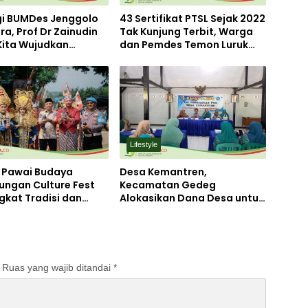
gi BUMDes Jenggolo
43 Sertifikat PTSL Sejak 2022
ra, Prof Dr Zainudin
Tak Kunjung Terbit, Warga
 Kita Wujudkan
dan Pemdes Temon Luruk
irian Ekonomi
Kantor BPN Mojokerto
 Potensi Desa
Lifestyle
! Pawai Budaya
Desa Kemantren,
ngan Culture Fest
Kecamatan Gedeg
gkat Tradisi dan
Alokasikan Dana Desa untuk
i Desa
Tanggulangi Stunting
Ruas yang wajib ditandai
*