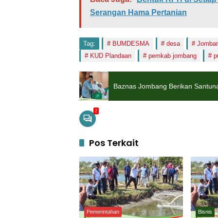
Serangan Hama Pertanian
Tag:
BUMDESMA
desa
Jomba
KUD Plandaan
pemkab jombang
p
Baznas Jombang Berikan Santun
2
Pos Terkait
Pemerintahan
Bisnis