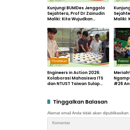
Kunjungi BUMDes Jenggolo
Kunjun
Sejahtera, Prof Dr Zainudin
Sejahte
Maliki: Kita Wujudkan
Maliki:
Kemandirian Ekonomi
Kemand
dengan Potensi Desa
dengan
Pendidikan
Potensi
Engineers in Action 2026:
Meriah
Kolaborasi Mahasiswa ITS
Ngampu
dan NTUST Taiwan Sulap
#26 An
Desa Kemiri Menjadi
Potens
Laboratorium Inovasi
Berkelanjutan
Tinggalkan Balasan
Alamat email Anda tidak akan dipublikasikan.