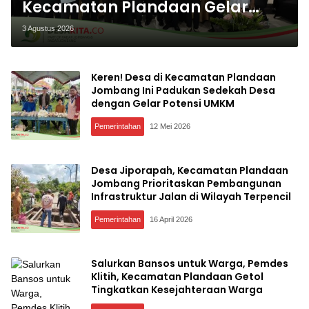
Kecamatan Plandaan Gelar
Pelatihan Aparatur Pemdes
3 Agustus 2026
Keren! Desa di Kecamatan Plandaan
Jombang Ini Padukan Sedekah Desa
dengan Gelar Potensi UMKM
Pemerintahan
12 Mei 2026
Desa Jiporapah, Kecamatan Plandaan
Jombang Prioritaskan Pembangunan
Infrastruktur Jalan di Wilayah Terpencil
Pemerintahan
16 April 2026
Salurkan Bansos untuk Warga, Pemdes
Klitih, Kecamatan Plandaan Getol
Tingkatkan Kesejahteraan Warga