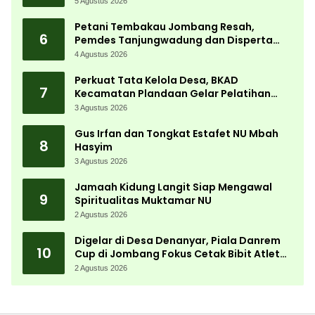
5 Agustus 2026
Petani Tembakau Jombang Resah,
6
Pemdes Tanjungwadung dan Disperta
Bergerak Cepat
4 Agustus 2026
Perkuat Tata Kelola Desa, BKAD
7
Kecamatan Plandaan Gelar Pelatihan
Aparatur Pemdes
3 Agustus 2026
Gus Irfan dan Tongkat Estafet NU Mbah
8
Hasyim
3 Agustus 2026
Jamaah Kidung Langit Siap Mengawal
9
Spiritualitas Muktamar NU
2 Agustus 2026
Digelar di Desa Denanyar, Piala Danrem
10
Cup di Jombang Fokus Cetak Bibit Atlet
Menembak Berprestasi
2 Agustus 2026