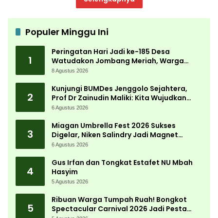
Populer Minggu Ini
Peringatan Hari Jadi ke-185 Desa
1
Watudakon Jombang Meriah, Warga
Tumpek Blek Padati Karnaval Budaya
8 Agustus 2026
Kunjungi BUMDes Jenggolo Sejahtera,
2
Prof Dr Zainudin Maliki: Kita Wujudkan
Kemandirian Ekonomi dengan Potensi
6 Agustus 2026
Desa
Miagan Umbrella Fest 2026 Sukses
3
Digelar, Niken Salindry Jadi Magnet
Ribuan Pengunjung
6 Agustus 2026
Gus Irfan dan Tongkat Estafet NU Mbah
4
Hasyim
5 Agustus 2026
Ribuan Warga Tumpah Ruah! Bongkot
5
Spectacular Carnival 2026 Jadi Pesta
Kemerdekaan Terbesar di Peterongan