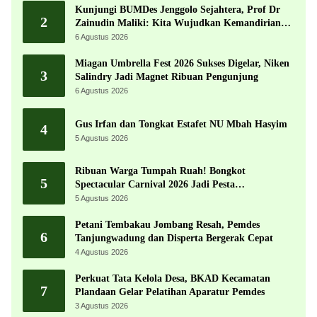
Kunjungi BUMDes Jenggolo Sejahtera, Prof Dr
2
Zainudin Maliki: Kita Wujudkan Kemandirian
Ekonomi dengan Potensi Desa
6 Agustus 2026
Miagan Umbrella Fest 2026 Sukses Digelar, Niken
3
Salindry Jadi Magnet Ribuan Pengunjung
6 Agustus 2026
Gus Irfan dan Tongkat Estafet NU Mbah Hasyim
4
5 Agustus 2026
Ribuan Warga Tumpah Ruah! Bongkot
5
Spectacular Carnival 2026 Jadi Pesta
Kemerdekaan Terbesar di Peterongan
5 Agustus 2026
Petani Tembakau Jombang Resah, Pemdes
6
Tanjungwadung dan Disperta Bergerak Cepat
4 Agustus 2026
Perkuat Tata Kelola Desa, BKAD Kecamatan
7
Plandaan Gelar Pelatihan Aparatur Pemdes
3 Agustus 2026