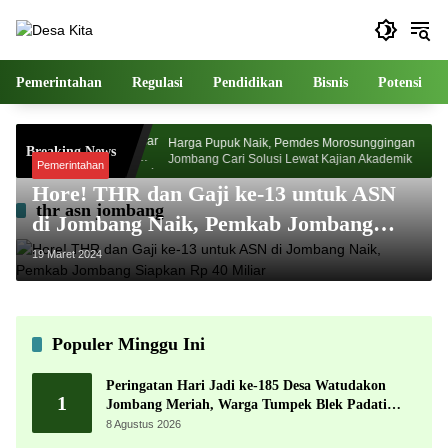
Langsung
ke
konten
Pemerintahan
Regulasi
Pendidikan
Bisnis
Potensi
Desa Watudakon
Harga Pupuk Naik, Pemdes Morosunggingan
Breaking News
k Blek Padati
Jombang Cari Solusi Lewat Kajian Akademik
Pemerintahan
Hore! THR dan Gaji ke-13 untuk ASN
thr asn jombang
di Jombang Naik, Pemkab Jombang
Siapkan Rp 40 Miliar
19 Maret 2024
Populer Minggu Ini
Peringatan Hari Jadi ke-185 Desa Watudakon
1
Jombang Meriah, Warga Tumpek Blek Padati
Karnaval Budaya
8 Agustus 2026