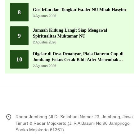
Gus Irfan dan Tongkat Estafet NU Mbah Hasyim
8
3 Agustus 2026
Jamaah Kidung Langit Siap Mengawal
9
Spiritualitas Muktamar NU
2 Agustus 2026
Digelar di Desa Denanyar, Piala Danrem Cup di
10
Jombang Fokus Cetak Bibit Atlet Menembak
Berprestasi
2 Agustus 2026
Radar Jombang (Jl Dr Setiabudi Nomor 23, Jombang, Jawa
Timur) & Radar Mojokerto (Jl R A Basuni No 96 Jampirogo
Sooko Mojokerto 61361)