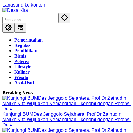
Langsung ke konten
Pemerintahan
Regulasi
Pendidikan
Bisnis
Potensi
Lifestyle
Kuliner
Wisata
Asal-Usul
Breaking News
Kunjungi BUMDes Jenggolo Sejahtera, Prof Dr Zainudin
Maliki: Kita Wujudkan Kemandirian Ekonomi dengan Potensi
Desa