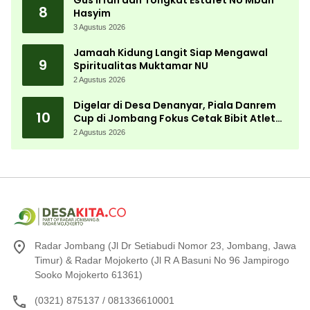
Gus Irfan dan Tongkat Estafet NU Mbah
8
Hasyim
3 Agustus 2026
Jamaah Kidung Langit Siap Mengawal
9
Spiritualitas Muktamar NU
2 Agustus 2026
Digelar di Desa Denanyar, Piala Danrem
10
Cup di Jombang Fokus Cetak Bibit Atlet
Menembak Berprestasi
2 Agustus 2026
Radar Jombang (Jl Dr Setiabudi Nomor 23, Jombang, Jawa
Timur) & Radar Mojokerto (Jl R A Basuni No 96 Jampirogo
Sooko Mojokerto 61361)
(0321) 875137 / 081336610001