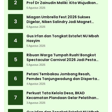
2
Prof Dr Zainudin Maliki: Kita Wujudkan
Kemandirian Ekonomi dengan Potensi
6 Agustus 2026
Desa
Miagan Umbrella Fest 2026 Sukses
3
Digelar, Niken Salindry Jadi Magnet
Ribuan Pengunjung
6 Agustus 2026
Gus Irfan dan Tongkat Estafet NU Mbah
4
Hasyim
5 Agustus 2026
Ribuan Warga Tumpah Ruah! Bongkot
5
Spectacular Carnival 2026 Jadi Pesta
Kemerdekaan Terbesar di Peterongan
5 Agustus 2026
Petani Tembakau Jombang Resah,
6
Pemdes Tanjungwadung dan Disperta
Bergerak Cepat
4 Agustus 2026
Perkuat Tata Kelola Desa, BKAD
7
Kecamatan Plandaan Gelar Pelatihan
Aparatur Pemdes
3 Agustus 2026