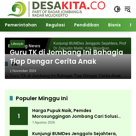
Langsung
ke
konten
Pemerintahan
Regulasi
Pendidikan
Bisnis
Po
 Morosunggingan
Kunjungi BUMDes Jenggolo Sejahtera, Prof
Lifestyle
Breaking News
Kajian Akademik
Dr Zainudin Maliki: Kita Wujudkan
Guru TK di Jombang Ini Bahagia
Kemandirian Ekonomi dengan Potensi Desa
Tiap Dengar Cerita Anak
TK
1 November 2024
Populer Minggu Ini
Harga Pupuk Naik, Pemdes
1
Morosunggingan Jombang Cari Solusi
Lewat Kajian Akademik
7 Agustus 2026
Kunjungi BUMDes Jenggolo Sejahtera,