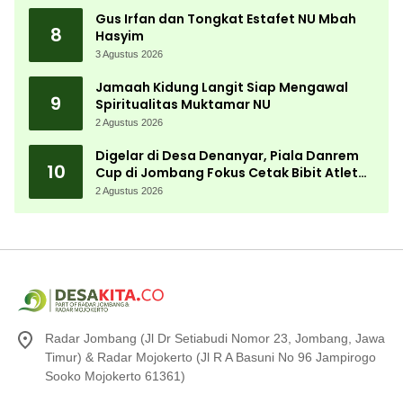
Gus Irfan dan Tongkat Estafet NU Mbah
8
Hasyim
3 Agustus 2026
Jamaah Kidung Langit Siap Mengawal
9
Spiritualitas Muktamar NU
2 Agustus 2026
Digelar di Desa Denanyar, Piala Danrem
10
Cup di Jombang Fokus Cetak Bibit Atlet
Menembak Berprestasi
2 Agustus 2026
Radar Jombang (Jl Dr Setiabudi Nomor 23, Jombang, Jawa
Timur) & Radar Mojokerto (Jl R A Basuni No 96 Jampirogo
Sooko Mojokerto 61361)