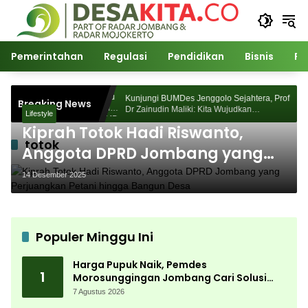
Langsung
ke
konten
Pemerintahan
Regulasi
Pendidikan
Bisnis
Po
s Morosunggingan
Kunjungi BUMDes Jenggolo Sejahtera, Prof
Breaking News
 Kajian Akademik
Dr Zainudin Maliki: Kita Wujudkan
Lifestyle
Kemandirian Ekonomi dengan Potensi Desa
Kiprah Totok Hadi Riswanto,
totok
Anggota DPRD Jombang yang
Perjuangkan Petani hingga
14 Desember 2025
Bangun Desa
Populer Minggu Ini
Harga Pupuk Naik, Pemdes
1
Morosunggingan Jombang Cari Solusi
Lewat Kajian Akademik
7 Agustus 2026