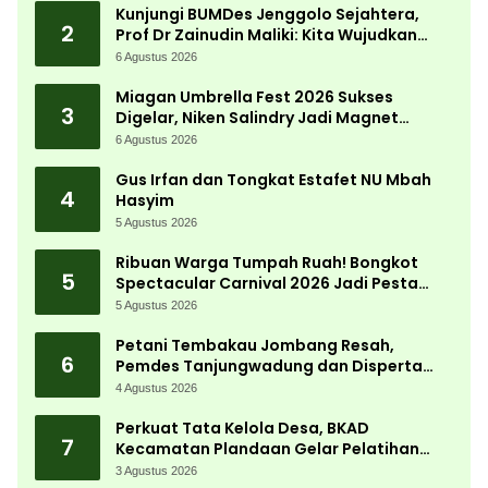
Kunjungi BUMDes Jenggolo Sejahtera,
2
Prof Dr Zainudin Maliki: Kita Wujudkan
Kemandirian Ekonomi dengan Potensi
6 Agustus 2026
Desa
Miagan Umbrella Fest 2026 Sukses
3
Digelar, Niken Salindry Jadi Magnet
Ribuan Pengunjung
6 Agustus 2026
Gus Irfan dan Tongkat Estafet NU Mbah
4
Hasyim
5 Agustus 2026
Ribuan Warga Tumpah Ruah! Bongkot
5
Spectacular Carnival 2026 Jadi Pesta
Kemerdekaan Terbesar di Peterongan
5 Agustus 2026
Petani Tembakau Jombang Resah,
6
Pemdes Tanjungwadung dan Disperta
Bergerak Cepat
4 Agustus 2026
Perkuat Tata Kelola Desa, BKAD
7
Kecamatan Plandaan Gelar Pelatihan
Aparatur Pemdes
3 Agustus 2026