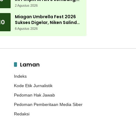
Kembali Mengabdi di
2 Agustus 2026
Almamater
Miagan Umbrella Fest 2026
10
Sukses Digelar, Niken Salindry
Jadi Magnet Ribuan
6 Agustus 2026
Pengunjung
Laman
Indeks
Kode Etik Jurnalistik
Pedoman Hak Jawab
Pedoman Pemberitaan Media Siber
Redaksi