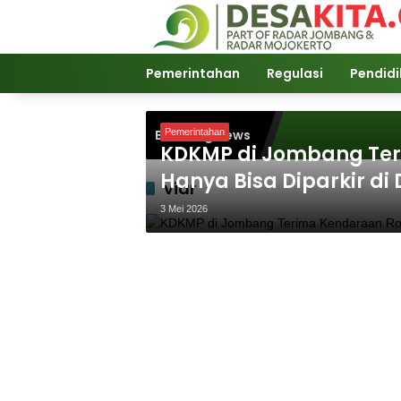
Langsung
ke
konten
Pemerintahan
Regulasi
Pendid
Breaking News
Pemerintahan
KDKMP di Jombang Ter
Hanya Bisa Diparkir di
viar
3 Mei 2026