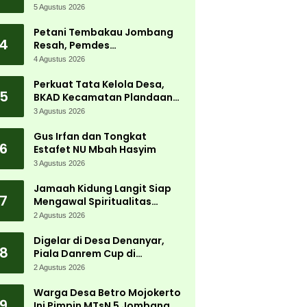
Carnival 2026 Jadi Pesta
5 Agustus 2026
Kemerdekaan Terbesar di
Peterongan
Petani Tembakau Jombang
4
Resah, Pemdes
Tanjungwadung dan Disperta
4 Agustus 2026
Bergerak Cepat
Perkuat Tata Kelola Desa,
5
BKAD Kecamatan Plandaan
Gelar Pelatihan Aparatur
3 Agustus 2026
Pemdes
Gus Irfan dan Tongkat
6
Estafet NU Mbah Hasyim
3 Agustus 2026
Jamaah Kidung Langit Siap
7
Mengawal Spiritualitas
Muktamar NU
2 Agustus 2026
Digelar di Desa Denanyar,
8
Piala Danrem Cup di
Jombang Fokus Cetak Bibit
2 Agustus 2026
Atlet Menembak Berprestasi
Warga Desa Betro Mojokerto
9
Ini Pimpin MTsN 5 Jombang,