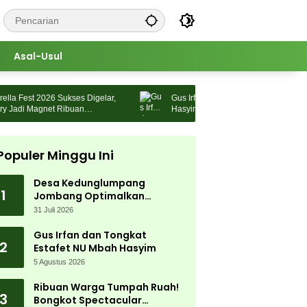
Asal-Usul
Fest 2026 Sukses Digelar,
Gus Irfan dan Tongkat Estafet NU Mbah
adi Magnet Ribuan
Hasyim
Populer Minggu Ini
Desa Kedunglumpang
1
Jombang Optimalkan
Singkong Lokal, Warga Diajari
31 Juli 2026
Produksi Tepung Mocaf
Gus Irfan dan Tongkat
2
Estafet NU Mbah Hasyim
5 Agustus 2026
Ribuan Warga Tumpah Ruah!
3
Bongkot Spectacular