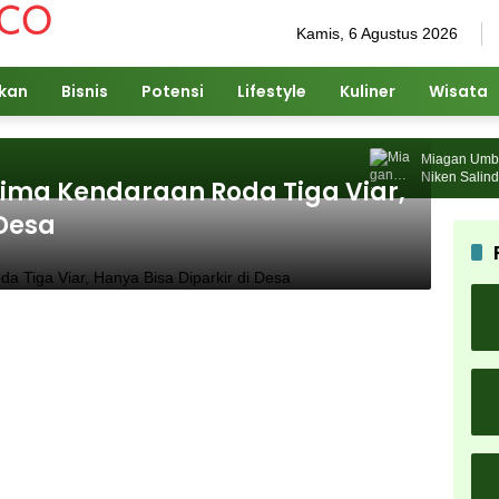
Kamis, 6 Agustus 2026
ikan
Bisnis
Potensi
Lifestyle
Kuliner
Wisata
Miagan Umbrella 
Niken Salindry J
ima Kendaraan Roda Tiga Viar,
Pengunjung
 Desa