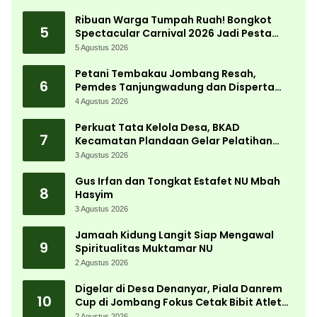
Ribuan Warga Tumpah Ruah! Bongkot
5
Spectacular Carnival 2026 Jadi Pesta
Kemerdekaan Terbesar di Peterongan
5 Agustus 2026
Petani Tembakau Jombang Resah,
6
Pemdes Tanjungwadung dan Disperta
Bergerak Cepat
4 Agustus 2026
Perkuat Tata Kelola Desa, BKAD
7
Kecamatan Plandaan Gelar Pelatihan
Aparatur Pemdes
3 Agustus 2026
Gus Irfan dan Tongkat Estafet NU Mbah
8
Hasyim
3 Agustus 2026
Jamaah Kidung Langit Siap Mengawal
9
Spiritualitas Muktamar NU
2 Agustus 2026
Digelar di Desa Denanyar, Piala Danrem
10
Cup di Jombang Fokus Cetak Bibit Atlet
Menembak Berprestasi
2 Agustus 2026