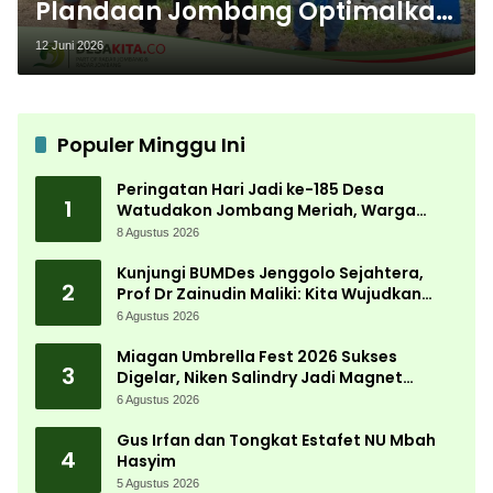
Plandaan Jombang Optimalkan
Embung Grojogan sebagai
12 Juni 2026
Destinasi Wisata, Ini Caranya
Populer Minggu Ini
Peringatan Hari Jadi ke-185 Desa
1
Watudakon Jombang Meriah, Warga
Tumpek Blek Padati Karnaval Budaya
8 Agustus 2026
Kunjungi BUMDes Jenggolo Sejahtera,
2
Prof Dr Zainudin Maliki: Kita Wujudkan
Kemandirian Ekonomi dengan Potensi
6 Agustus 2026
Desa
Miagan Umbrella Fest 2026 Sukses
3
Digelar, Niken Salindry Jadi Magnet
Ribuan Pengunjung
6 Agustus 2026
Gus Irfan dan Tongkat Estafet NU Mbah
4
Hasyim
5 Agustus 2026