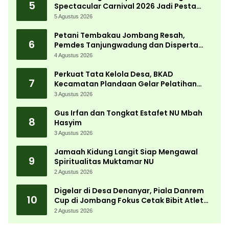
5
Spectacular Carnival 2026 Jadi Pesta
Kemerdekaan Terbesar di Peterongan
5 Agustus 2026
Petani Tembakau Jombang Resah,
6
Pemdes Tanjungwadung dan Disperta
Bergerak Cepat
4 Agustus 2026
Perkuat Tata Kelola Desa, BKAD
7
Kecamatan Plandaan Gelar Pelatihan
Aparatur Pemdes
3 Agustus 2026
Gus Irfan dan Tongkat Estafet NU Mbah
8
Hasyim
3 Agustus 2026
Jamaah Kidung Langit Siap Mengawal
9
Spiritualitas Muktamar NU
2 Agustus 2026
Digelar di Desa Denanyar, Piala Danrem
10
Cup di Jombang Fokus Cetak Bibit Atlet
Menembak Berprestasi
2 Agustus 2026