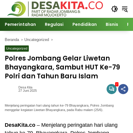
Langsung
ke
konten
Pemerintahan
Regulasi
Pendidikan
Bisnis
Po
Beranda
Uncategorized
Uncategorized
Polres Jombang Gelar Liwetan
Bhayangkara, Sambut HUT Ke-79
Polri dan Tahun Baru Islam
2
Desa Kita
27 Juni 2025
Menjelang peringatan hari ulang tahun ke-79 Bhayangkara, Polres Jombang
menggelar kegiatan Liwetan Bhayangkara, pada Rabu malam (25/6).
DesaKita.co
– Menjelang peringatan hari ulang