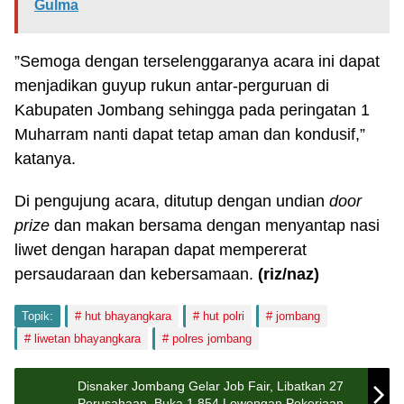
Gulma
”Semoga dengan terselenggaranya acara ini dapat
menjadikan guyup rukun antar-perguruan di
Kabupaten Jombang sehingga pada peringatan 1
Muharram nanti dapat tetap aman dan kondusif,”
katanya.
Di pengujung acara, ditutup dengan undian
door
prize
dan makan bersama dengan menyantap nasi
liwet dengan harapan dapat mempererat
persaudaraan dan kebersamaan.
(riz/naz)
Topik:
hut bhayangkara
hut polri
jombang
liwetan bhayangkara
polres jombang
Disnaker Jombang Gelar Job Fair, Libatkan 27
Perusahaan, Buka 1.854 Lowongan Pekerjaan