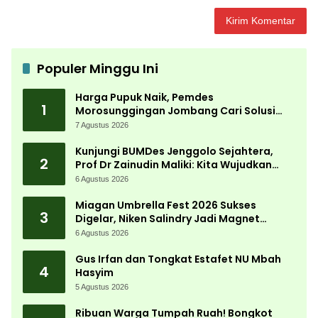
Populer Minggu Ini
Harga Pupuk Naik, Pemdes
1
Morosunggingan Jombang Cari Solusi
Lewat Kajian Akademik
7 Agustus 2026
Kunjungi BUMDes Jenggolo Sejahtera,
2
Prof Dr Zainudin Maliki: Kita Wujudkan
Kemandirian Ekonomi dengan Potensi
6 Agustus 2026
Desa
Miagan Umbrella Fest 2026 Sukses
3
Digelar, Niken Salindry Jadi Magnet
Ribuan Pengunjung
6 Agustus 2026
Gus Irfan dan Tongkat Estafet NU Mbah
4
Hasyim
5 Agustus 2026
Ribuan Warga Tumpah Ruah! Bongkot