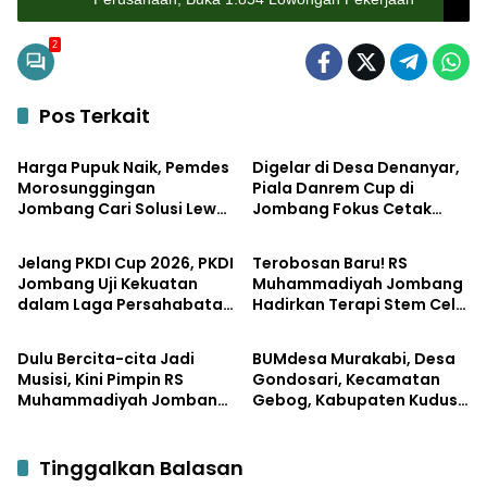
2
Pos Terkait
Uncategorized
Uncategorized
Harga Pupuk Naik, Pemdes
Digelar di Desa Denanyar,
Morosunggingan
Piala Danrem Cup di
Jombang Cari Solusi Lewat
Jombang Fokus Cetak
Uncategorized
Uncategorized
Kajian Akademik
Bibit Atlet Menembak
Berprestasi
Jelang PKDI Cup 2026, PKDI
Terobosan Baru! RS
Jombang Uji Kekuatan
Muhammadiyah Jombang
dalam Laga Persahabatan
Hadirkan Terapi Stem Cell
Uncategorized
Pemerintahan
dengan Pemkab
dan Secretome
Dulu Bercita-cita Jadi
BUMdesa Murakabi, Desa
Musisi, Kini Pimpin RS
Gondosari, Kecamatan
Muhammadiyah Jombang
Gebog, Kabupaten Kudus
dengan Filosofi Melayani
Gelar Musdes Laporan
Sepenuh Hati
Tahunan 2025
Tinggalkan Balasan