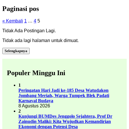
Paginasi pos
« Kembali
1
…
4
5
Tidak Ada Postingan Lagi.
Tidak ada lagi halaman untuk dimuat.
Selengkapnya
Populer Minggu Ini
1
Peringatan Hari Jadi ke-185 Desa Watudakon
Jombang Meriah, Warga Tumpek Blek Padati
Karnaval Budaya
8 Agustus 2026
2
Kunjungi BUMDes Jenggolo Sejahtera, Prof Dr
Zainudin Maliki: Kita Wujudkan Kemandirian
Ekonomi dengan Potensi Desa