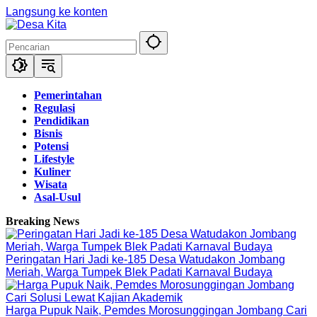
Langsung ke konten
Pemerintahan
Regulasi
Pendidikan
Bisnis
Potensi
Lifestyle
Kuliner
Wisata
Asal-Usul
Breaking News
Peringatan Hari Jadi ke-185 Desa Watudakon Jombang
Meriah, Warga Tumpek Blek Padati Karnaval Budaya
Harga Pupuk Naik, Pemdes Morosunggingan Jombang Cari