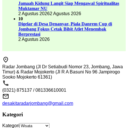
Jamaah Kidung Langit Siap Mengawal Spiritualitas
Muktamar NU
2 Agustus 2026
2 Agustus 2026
10
Digelar di Desa Denanyar, Piala Danrem Cup di
Jombang Fokus Cetak Bibit Atlet Menembak
Berprestasi
2 Agustus 2026
Radar Jombang (Jl Dr Setiabudi Nomor 23, Jombang, Jawa
Timur) & Radar Mojokerto (Jl R A Basuni No 96 Jampirogo
Sooko Mojokerto 61361)
(0321) 875137 / 081336610001
desakitaradarjombang@gmail.com
Kategori
Kategori