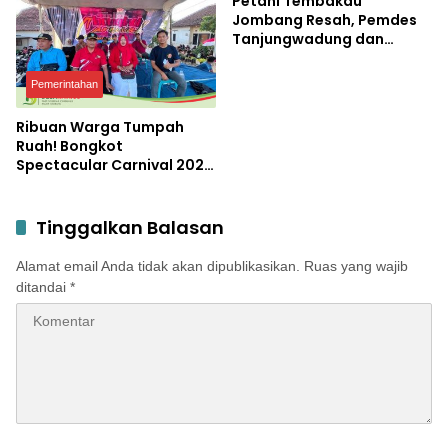
Petani Tembakau
Jombang Resah, Pemdes
Tanjungwadung dan
Disperta Bergerak Cepat
Pemerintahan
Ribuan Warga Tumpah
Ruah! Bongkot
Spectacular Carnival 2026
Jadi Pesta Kemerdekaan
Terbesar di Peterongan
Tinggalkan Balasan
Alamat email Anda tidak akan dipublikasikan.
Ruas yang wajib
ditandai
*