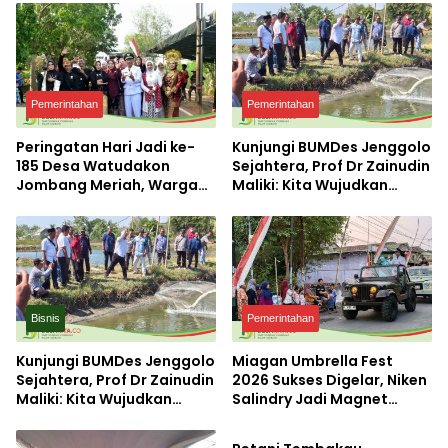
Pemerintahan
Pemerintahan
Peringatan Hari Jadi ke-
Kunjungi BUMDes Jenggolo
185 Desa Watudakon
Sejahtera, Prof Dr Zainudin
Jombang Meriah, Warga
Maliki: Kita Wujudkan
Tumpek Blek Padati
Kemandirian Ekonomi
Karnaval Budaya
dengan Potensi Desa
Bisnis
Pemerintahan
Kunjungi BUMDes Jenggolo
Miagan Umbrella Fest
Sejahtera, Prof Dr Zainudin
2026 Sukses Digelar, Niken
Maliki: Kita Wujudkan
Salindry Jadi Magnet
Pemerintahan
Kemandirian Ekonomi
Ribuan Pengunjung
dengan Potensi Desa