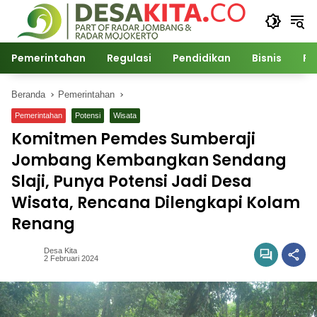
Langsung
ke
konten
Pemerintahan
Regulasi
Pendidikan
Bisnis
Po
Beranda
Pemerintahan
Pemerintahan
Potensi
Wisata
Komitmen Pemdes Sumberaji
Jombang Kembangkan Sendang
Slaji, Punya Potensi Jadi Desa
Wisata, Rencana Dilengkapi Kolam
Renang
Desa Kita
2 Februari 2024