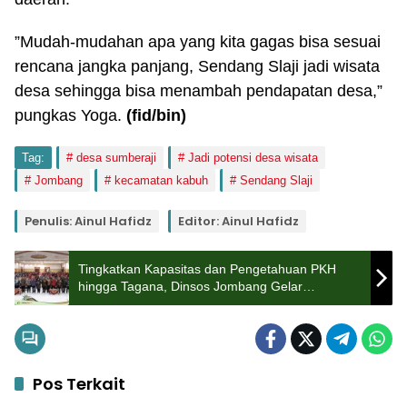
”Mudah-mudahan apa yang kita gagas bisa sesuai
rencana jangka panjang, Sendang Slaji jadi wisata
desa sehingga bisa menambah pendapatan desa,”
pungkas Yoga.
(fid/bin)
Tag:
desa sumberaji
Jadi potensi desa wisata
Jombang
kecamatan kabuh
Sendang Slaji
Penulis: Ainul Hafidz
Editor: Ainul Hafidz
Tingkatkan Kapasitas dan Pengetahuan PKH
hingga Tagana, Dinsos Jombang Gelar
Sosialisasi dan Audiensi dengan Pilar Sosial
Pos Terkait