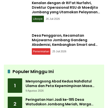
Kenalan dengan dr Rif’at Nurfahri,
Direktur Operasional RSU dr Moedjito
Jombang yang Utamakan Pelayanan
Ilmiah
Lifestyle
26 Juli 2026
Desa Penggaron, Kecamatan
Mojowarno Jombang Gandeng
Akademisi, Kembangkan Smart and
Sustainable Village, Ini Tujuannya
Pemerintahan
25 Juli 2026
Populer Minggu Ini
Menyongsong Abad Kedua Nahdlatul
1
Ulama dan Peta Kepemimpinan Masa
Depan Pasca Muktamar ke-35
9 Agustus 2026
Peringatan Hari Jadi ke-185 Desa
2
Watudakon Jombang Meriah, Warga