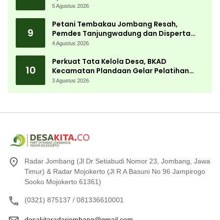
Kemerdekaan Terbesar di Peterongan
5 Agustus 2026
Petani Tembakau Jombang Resah,
9
Pemdes Tanjungwadung dan Disperta
Bergerak Cepat
4 Agustus 2026
Perkuat Tata Kelola Desa, BKAD
10
Kecamatan Plandaan Gelar Pelatihan
Aparatur Pemdes
3 Agustus 2026
Radar Jombang (Jl Dr Setiabudi Nomor 23, Jombang, Jawa
Timur) & Radar Mojokerto (Jl R A Basuni No 96 Jampirogo
Sooko Mojokerto 61361)
(0321) 875137 / 081336610001
desakitaradarjombang@gmail.com