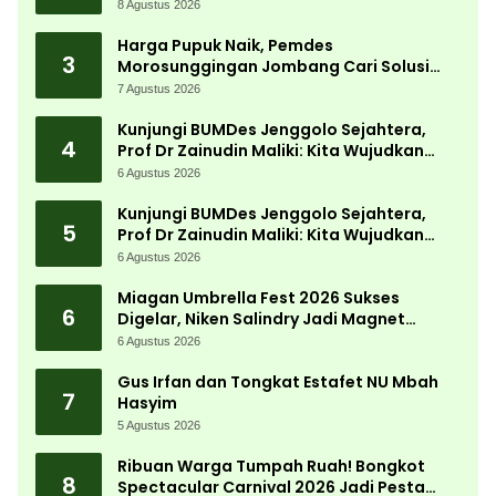
Tumpek Blek Padati Karnaval Budaya
8 Agustus 2026
Harga Pupuk Naik, Pemdes
3
Morosunggingan Jombang Cari Solusi
Lewat Kajian Akademik
7 Agustus 2026
Kunjungi BUMDes Jenggolo Sejahtera,
4
Prof Dr Zainudin Maliki: Kita Wujudkan
Kemandirian Ekonomi dengan Potensi
6 Agustus 2026
Desa
Kunjungi BUMDes Jenggolo Sejahtera,
5
Prof Dr Zainudin Maliki: Kita Wujudkan
Kemandirian Ekonomi dengan Potensi
6 Agustus 2026
Desa
Miagan Umbrella Fest 2026 Sukses
6
Digelar, Niken Salindry Jadi Magnet
Ribuan Pengunjung
6 Agustus 2026
Gus Irfan dan Tongkat Estafet NU Mbah
7
Hasyim
5 Agustus 2026
Ribuan Warga Tumpah Ruah! Bongkot
8
Spectacular Carnival 2026 Jadi Pesta