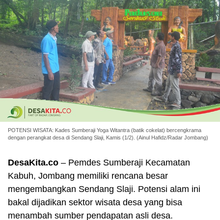
POTENSI WISATA: Kades Sumberaji Yoga Witantra (batik cokelat) bercengkrama
dengan perangkat desa di Sendang Slaji, Kamis (1/2). (Ainul Hafidz/Radar Jombang)
DesaKita.co
– Pemdes Sumberaji Kecamatan
Kabuh, Jombang memiliki rencana besar
mengembangkan Sendang Slaji. Potensi alam ini
bakal dijadikan sektor wisata desa yang bisa
menambah sumber pendapatan asli desa.