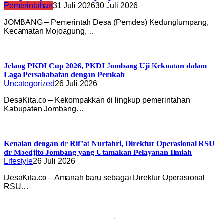
Pemerintahan
31 Juli 2026
30 Juli 2026
JOMBANG – Pemerintah Desa (Pemdes) Kedunglumpang,
Kecamatan Mojoagung,…
Jelang PKDI Cup 2026, PKDI Jombang Uji Kekuatan dalam
Laga Persahabatan dengan Pemkab
Uncategorized
26 Juli 2026
DesaKita.co – Kekompakkan di lingkup pemerintahan
Kabupaten Jombang…
Kenalan dengan dr Rif’at Nurfahri, Direktur Operasional RSU
dr Moedjito Jombang yang Utamakan Pelayanan Ilmiah
Lifestyle
26 Juli 2026
DesaKita.co – Amanah baru sebagai Direktur Operasional
RSU…