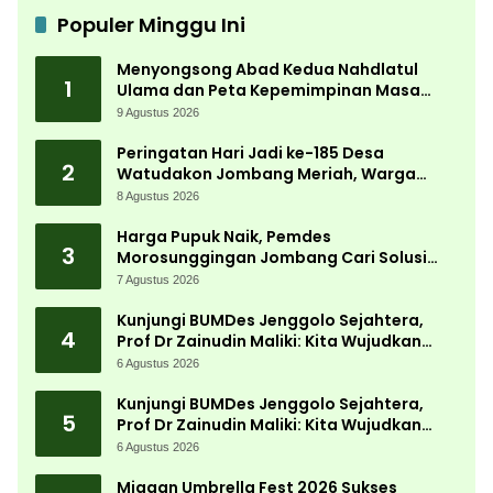
Populer Minggu Ini
Menyongsong Abad Kedua Nahdlatul
1
Ulama dan Peta Kepemimpinan Masa
Depan Pasca Muktamar ke-35
9 Agustus 2026
Peringatan Hari Jadi ke-185 Desa
2
Watudakon Jombang Meriah, Warga
Tumpek Blek Padati Karnaval Budaya
8 Agustus 2026
Harga Pupuk Naik, Pemdes
3
Morosunggingan Jombang Cari Solusi
Lewat Kajian Akademik
7 Agustus 2026
Kunjungi BUMDes Jenggolo Sejahtera,
4
Prof Dr Zainudin Maliki: Kita Wujudkan
Kemandirian Ekonomi dengan Potensi
6 Agustus 2026
Desa
Kunjungi BUMDes Jenggolo Sejahtera,
5
Prof Dr Zainudin Maliki: Kita Wujudkan
Kemandirian Ekonomi dengan Potensi
6 Agustus 2026
Desa
Miagan Umbrella Fest 2026 Sukses