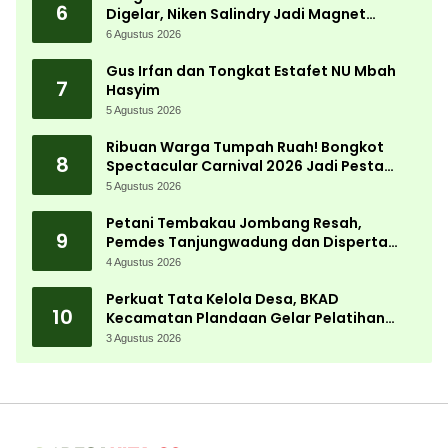
6
Digelar, Niken Salindry Jadi Magnet
Ribuan Pengunjung
6 Agustus 2026
Gus Irfan dan Tongkat Estafet NU Mbah
7
Hasyim
5 Agustus 2026
Ribuan Warga Tumpah Ruah! Bongkot
8
Spectacular Carnival 2026 Jadi Pesta
Kemerdekaan Terbesar di Peterongan
5 Agustus 2026
Petani Tembakau Jombang Resah,
9
Pemdes Tanjungwadung dan Disperta
Bergerak Cepat
4 Agustus 2026
Perkuat Tata Kelola Desa, BKAD
10
Kecamatan Plandaan Gelar Pelatihan
Aparatur Pemdes
3 Agustus 2026