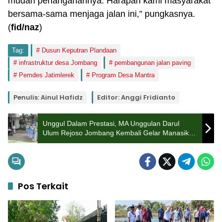
mudah penanganannya. Harapan kami masyarakat
bersama-sama menjaga jalan ini,” pungkasnya.
(
fid/naz
)
Tag:
Dusun Keputran Plandaan
infrastruktur desa Jombang
pembangunan jalan paving
Pemdes Jatimlerek
Program Desa Mantra
Penulis: Ainul Hafidz
Editor: Anggi Fridianto
Unggul Dalam Prestasi, MA Unggulan Darul
Ulum Rejoso Jombang Kembali Gelar Manasik
Haji ke-17
Pos Terkait