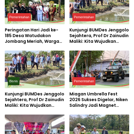
Pemerintahan
Pemerintahan
Peringatan Hari Jadi ke-
Kunjungi BUMDes Jenggolo
185 Desa Watudakon
Sejahtera, Prof Dr Zainudin
Jombang Meriah, Warga
Maliki: Kita Wujudkan
Tumpek Blek Padati
Kemandirian Ekonomi
Karnaval Budaya
dengan Potensi Desa
Bisnis
Pemerintahan
Kunjungi BUMDes Jenggolo
Miagan Umbrella Fest
Sejahtera, Prof Dr Zainudin
2026 Sukses Digelar, Niken
Maliki: Kita Wujudkan
Salindry Jadi Magnet
Kemandirian Ekonomi
Ribuan Pengunjung
dengan Potensi Desa