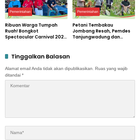
Pemerintahan
Pemerintahan
Ribuan Warga Tumpah
Petani Tembakau
Ruah! Bongkot
Jombang Resah, Pemdes
Spectacular Carnival 2026
Tanjungwadung dan
Jadi Pesta Kemerdekaan
Disperta Bergerak Cepat
Terbesar di Peterongan
Tinggalkan Balasan
Alamat email Anda tidak akan dipublikasikan.
Ruas yang wajib
ditandai
*