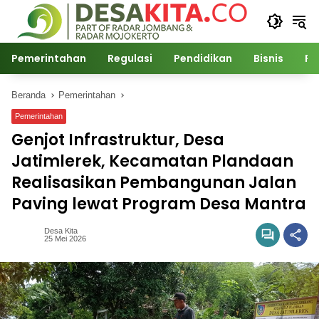
Langsung
ke
konten
Pemerintahan
Regulasi
Pendidikan
Bisnis
Po
Beranda
Pemerintahan
Pemerintahan
Genjot Infrastruktur, Desa
Jatimlerek, Kecamatan Plandaan
Realisasikan Pembangunan Jalan
Paving lewat Program Desa Mantra
Desa Kita
25 Mei 2026