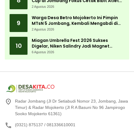
8
Cup di Jombang Fokus Cetak Bibit Atlet
Menembak Berprestasi
2 Agustus 2026
Warga Desa Betro Mojokerto Ini Pimpin
9
MTsN 5 Jombang, Kembali Mengabdi di
Almamater
2 Agustus 2026
Miagan Umbrella Fest 2026 Sukses
10
Digelar, Niken Salindry Jadi Magnet
Ribuan Pengunjung
6 Agustus 2026
Radar Jombang (Jl Dr Setiabudi Nomor 23, Jombang, Jawa
Timur) & Radar Mojokerto (Jl R A Basuni No 96 Jampirogo
Sooko Mojokerto 61361)
(0321) 875137 / 081336610001