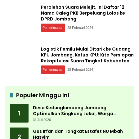
Perolehan Suara Melejit, Ini Daftar 12
Nama Caleg PKB Berpeluang Lolos ke
DPRD Jombang
Pemerintahan
28 Februari 2024
Logistik Pemilu Mulai Ditarik ke Gudang
KPU Jombang, Ketua KPU: Kita Persiapan
Rekapitulasi Suara Tingkat Kabupaten
Pemerintahan
28 Februari 2024
Populer Minggu Ini
Desa Kedunglumpang Jombang
1
Optimalkan Singkong Lokal, Warga
Diajari Produksi Tepung Mocaf
31 Juli 2026
Gus Irfan dan Tongkat Estafet NU Mbah
2
Hasyim