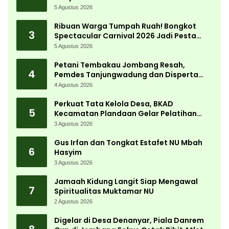
5 Agustus 2026
Ribuan Warga Tumpah Ruah! Bongkot
3
Spectacular Carnival 2026 Jadi Pesta
Kemerdekaan Terbesar di Peterongan
5 Agustus 2026
Petani Tembakau Jombang Resah,
4
Pemdes Tanjungwadung dan Disperta
Bergerak Cepat
4 Agustus 2026
Perkuat Tata Kelola Desa, BKAD
5
Kecamatan Plandaan Gelar Pelatihan
Aparatur Pemdes
3 Agustus 2026
Gus Irfan dan Tongkat Estafet NU Mbah
6
Hasyim
3 Agustus 2026
Jamaah Kidung Langit Siap Mengawal
7
Spiritualitas Muktamar NU
2 Agustus 2026
Digelar di Desa Denanyar, Piala Danrem