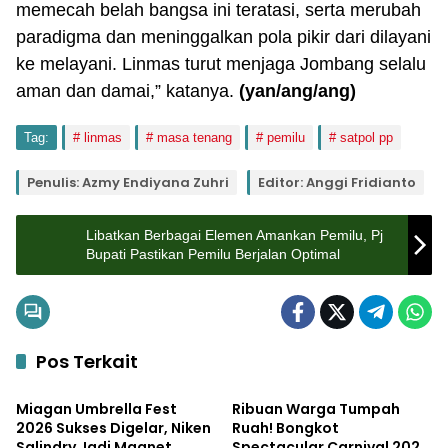
memecah belah bangsa ini teratasi, serta merubah
paradigma dan meninggalkan pola pikir dari dilayani
ke melayani. Linmas turut menjaga Jombang selalu
aman dan damai,” katanya.
(yan/ang/ang)
Tag:
linmas
masa tenang
pemilu
satpol pp
Penulis: Azmy Endiyana Zuhri
Editor: Anggi Fridianto
Libatkan Berbagai Elemen Amankan Pemilu, Pj
Bupati Pastikan Pemilu Berjalan Optimal
Pos Terkait
Pemerintahan
Pemerintahan
Miagan Umbrella Fest
Ribuan Warga Tumpah
2026 Sukses Digelar, Niken
Ruah! Bongkot
Salindry Jadi Magnet
Spectacular Carnival 2026