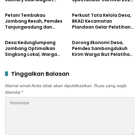
Pemerintahan
Pemerintahan
Ribuan Pengunjung
Jadi Pesta Kemerdekaan
Terbesar di Peterongan
Petani Tembakau
Perkuat Tata Kelola Desa,
Jombang Resah, Pemdes
BKAD Kecamatan
Tanjungwadung dan
Plandaan Gelar Pelatihan
Pemerintahan
Pemerintahan
Disperta Bergerak Cepat
Aparatur Pemdes
Desa Kedunglumpang
Dorong Ekonomi Desa,
Jombang Optimalkan
Pemdes Sambongdukuh
Singkong Lokal, Warga
Kirim Warga Ikut Pelatihan
Diajari Produksi Tepung
UMKM Program WUB
Mocaf
Jombang
Tinggalkan Balasan
Alamat email Anda tidak akan dipublikasikan.
Ruas yang wajib
ditandai
*