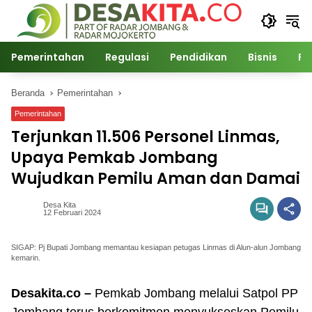
Langsung
ke
konten
Pemerintahan
Regulasi
Pendidikan
Bisnis
Po
Beranda
Pemerintahan
Pemerintahan
Terjunkan 11.506 Personel Linmas,
Upaya Pemkab Jombang
Wujudkan Pemilu Aman dan Damai
Desa Kita
12 Februari 2024
SIGAP: Pj Bupati Jombang memantau kesiapan petugas Linmas di Alun-alun Jombang
kemarin.
Desakita.co –
Pemkab Jombang melalui Satpol PP