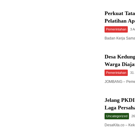
Perkuat Tat
Pelatihan A
Pemerintahan
3 
Badan Kerja Sam
Desa Kedung
Warga Diaja
Pemerintahan
31 
JOMBANG – Pemer
Jelang PKDI
Laga Persah
Uncategorized
26
DesaKita.co – Ke