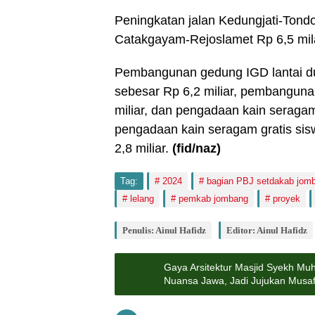
Peningkatan jalan Kedungjati-Tond
Catakgayam-Rejoslamet Rp 6,5 mil
Pembangunan gedung IGD lantai d
sebesar Rp 6,2 miliar, pembangun
miliar, dan pengadaan kain seragam
pengadaan kain seragam gratis s
2,8 miliar.
(fid/naz)
Tag:
2024
bagian PBJ setdakab jom
lelang
pemkab jombang
proyek
Penulis: Ainul Hafidz
Editor: Ainul Hafidz
Gaya Arsitektur Masjid Syekh M
Nuansa Jawa, Jadi Jujukan Musaf