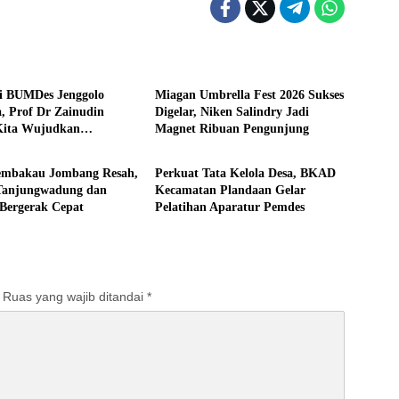
Pemerintahan
i BUMDes Jenggolo
Miagan Umbrella Fest 2026 Sukses
a, Prof Dr Zainudin
Digelar, Niken Salindry Jadi
Kita Wujudkan
Magnet Ribuan Pengunjung
tahan
Pemerintahan
rian Ekonomi dengan
Desa
Tembakau Jombang Resah,
Perkuat Tata Kelola Desa, BKAD
Tanjungwadung dan
Kecamatan Plandaan Gelar
 Bergerak Cepat
Pelatihan Aparatur Pemdes
Ruas yang wajib ditandai
*