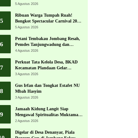
5 Agustus 2026
Ribuan Warga Tumpah Ruah!
5
Bongkot Spectacular Carnival 2026
Jadi Pesta Kemerdekaan Terbesar
5 Agustus 2026
di Peterongan
Petani Tembakau Jombang Resah,
6
Pemdes Tanjungwadung dan
Disperta Bergerak Cepat
4 Agustus 2026
Perkuat Tata Kelola Desa, BKAD
7
Kecamatan Plandaan Gelar
Pelatihan Aparatur Pemdes
3 Agustus 2026
Gus Irfan dan Tongkat Estafet NU
8
Mbah Hasyim
3 Agustus 2026
Jamaah Kidung Langit Siap
9
Mengawal Spiritualitas Muktamar
NU
2 Agustus 2026
Digelar di Desa Denanyar, Piala
10