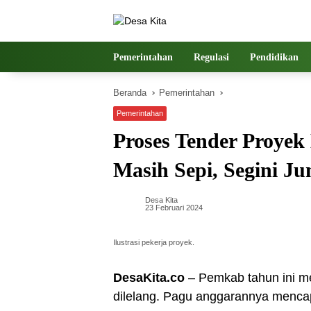
Langsung
ke
konten
Pemerintahan
Regulasi
Pendidikan
Beranda
Pemerintahan
Pemerintahan
Proses Tender Proye
Masih Sepi, Segini J
Desa Kita
23 Februari 2024
Ilustrasi pekerja proyek.
DesaKita.co
– Pemkab tahun ini me
dilelang. Pagu anggarannya mencap