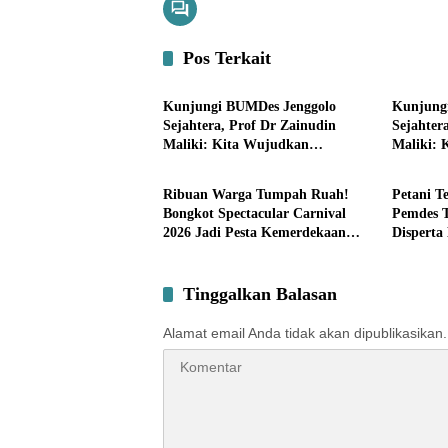
Pos Terkait
Pemerintahan
Bisnis
Kunjungi BUMDes Jenggolo
Kunjung
Sejahtera, Prof Dr Zainudin
Sejahter
Maliki: Kita Wujudkan
Maliki: 
Pemerintahan
Pemerin
Kemandirian Ekonomi dengan
Kemandi
Potensi Desa
Potensi 
Ribuan Warga Tumpah Ruah!
Petani 
Bongkot Spectacular Carnival
Pemdes 
2026 Jadi Pesta Kemerdekaan
Disperta
Terbesar di Peterongan
Tinggalkan Balasan
Alamat email Anda tidak akan dipublikasikan.