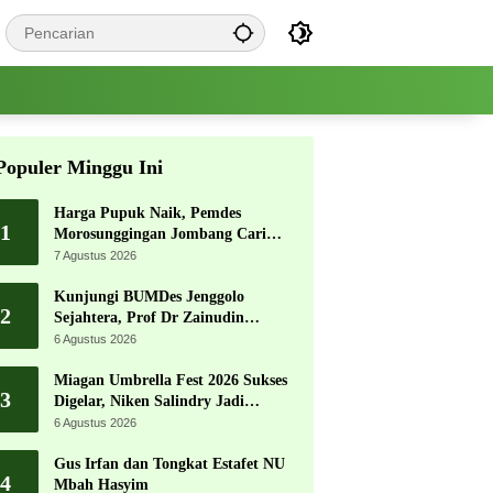
Populer Minggu Ini
Harga Pupuk Naik, Pemdes
1
Morosunggingan Jombang Cari
Solusi Lewat Kajian Akademik
7 Agustus 2026
Kunjungi BUMDes Jenggolo
2
Sejahtera, Prof Dr Zainudin
Maliki: Kita Wujudkan
6 Agustus 2026
Kemandirian Ekonomi dengan
Potensi Desa
Miagan Umbrella Fest 2026 Sukses
3
Digelar, Niken Salindry Jadi
Magnet Ribuan Pengunjung
6 Agustus 2026
Gus Irfan dan Tongkat Estafet NU
4
Mbah Hasyim