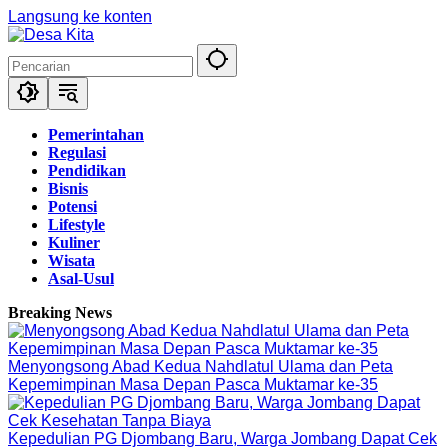
Langsung ke konten
Pemerintahan
Regulasi
Pendidikan
Bisnis
Potensi
Lifestyle
Kuliner
Wisata
Asal-Usul
Breaking News
Menyongsong Abad Kedua Nahdlatul Ulama dan Peta
Kepemimpinan Masa Depan Pasca Muktamar ke-35
Kepedulian PG Djombang Baru, Warga Jombang Dapat Cek