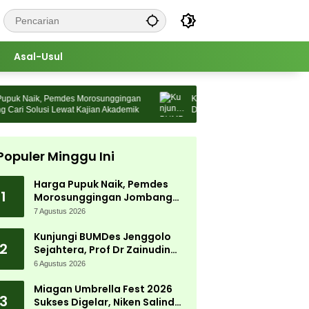
Asal-Usul
uk Naik, Pemdes Morosunggingan
Kunjungi BUMDes Jenggolo Sejaht
ri Solusi Lewat Kajian Akademik
Dr Zainudin Maliki: Kita Wujudkan
Kemandirian Ekonomi dengan Pot
Populer Minggu Ini
Harga Pupuk Naik, Pemdes
1
Morosunggingan Jombang
Cari Solusi Lewat Kajian
7 Agustus 2026
Akademik
Kunjungi BUMDes Jenggolo
2
Sejahtera, Prof Dr Zainudin
Maliki: Kita Wujudkan
6 Agustus 2026
Kemandirian Ekonomi dengan
Potensi Desa
Miagan Umbrella Fest 2026
3
Sukses Digelar, Niken Salindry