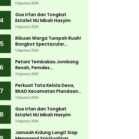
Jadi Magnet Ribuan
6 Agustus 2026
Pengunjung
Gus Irfan dan Tongkat
4
Estafet NU Mbah Hasyim
5 Agustus 2026
Ribuan Warga Tumpah Ruah!
5
Bongkot Spectacular
Carnival 2026 Jadi Pesta
5 Agustus 2026
Kemerdekaan Terbesar di
Peterongan
Petani Tembakau Jombang
6
Resah, Pemdes
Tanjungwadung dan Disperta
4 Agustus 2026
Bergerak Cepat
Perkuat Tata Kelola Desa,
7
BKAD Kecamatan Plandaan
Gelar Pelatihan Aparatur
3 Agustus 2026
Pemdes
Gus Irfan dan Tongkat
8
Estafet NU Mbah Hasyim
3 Agustus 2026
Jamaah Kidung Langit Siap
9
Mengawal Spiritualitas