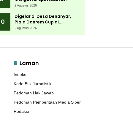
Muktamar NU
2 Agustus 2026
Digelar di Desa Denanyar,
10
Piala Danrem Cup di
Jombang Fokus Cetak Bibit
2 Agustus 2026
Atlet Menembak Berprestasi
Laman
Indeks
Kode Etik Jurnalistik
Pedoman Hak Jawab
Pedoman Pemberitaan Media Siber
Redaksi