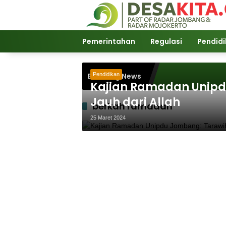
Langsung
ke
konten
Pemerintahan
Regulasi
Pendid
Breaking News
Pendidikan
Kajian Ramadan Unipd
Jauh dari Allah
berkah ramadan
25 Maret 2024