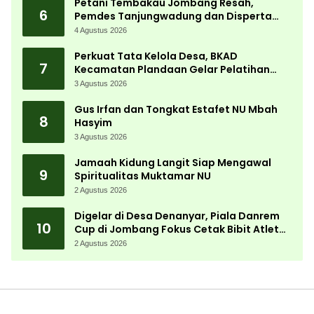
Petani Tembakau Jombang Resah,
6
Pemdes Tanjungwadung dan Disperta
Bergerak Cepat
4 Agustus 2026
Perkuat Tata Kelola Desa, BKAD
7
Kecamatan Plandaan Gelar Pelatihan
Aparatur Pemdes
3 Agustus 2026
Gus Irfan dan Tongkat Estafet NU Mbah
8
Hasyim
3 Agustus 2026
Jamaah Kidung Langit Siap Mengawal
9
Spiritualitas Muktamar NU
2 Agustus 2026
Digelar di Desa Denanyar, Piala Danrem
10
Cup di Jombang Fokus Cetak Bibit Atlet
Menembak Berprestasi
2 Agustus 2026