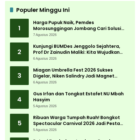
Populer Minggu Ini
Harga Pupuk Naik, Pemdes
1
Morosunggingan Jombang Cari Solusi
Lewat Kajian Akademik
7 Agustus 2026
Kunjungi BUMDes Jenggolo Sejahtera,
2
Prof Dr Zainudin Maliki: Kita Wujudkan
Kemandirian Ekonomi dengan Potensi
6 Agustus 2026
Desa
Miagan Umbrella Fest 2026 Sukses
3
Digelar, Niken Salindry Jadi Magnet
Ribuan Pengunjung
6 Agustus 2026
Gus Irfan dan Tongkat Estafet NU Mbah
4
Hasyim
5 Agustus 2026
Ribuan Warga Tumpah Ruah! Bongkot
5
Spectacular Carnival 2026 Jadi Pesta
Kemerdekaan Terbesar di Peterongan
5 Agustus 2026