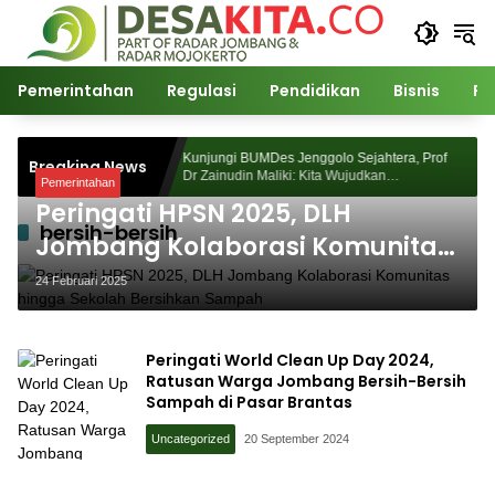
Langsung
ke
konten
Pemerintahan
Regulasi
Pendidikan
Bisnis
Po
orosunggingan
Kunjungi BUMDes Jenggolo Sejahtera, Prof
Breaking News
jian Akademik
Dr Zainudin Maliki: Kita Wujudkan
Pemerintahan
Kemandirian Ekonomi dengan Potensi Desa
Peringati HPSN 2025, DLH
bersih-bersih
Jombang Kolaborasi Komunitas
hingga Sekolah Bersihkan
24 Februari 2025
Sampah
Peringati World Clean Up Day 2024,
Ratusan Warga Jombang Bersih-Bersih
Sampah di Pasar Brantas
Uncategorized
20 September 2024