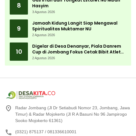
Gus Irfan dan Tongkat Estafet NU Mbah
8
Hasyim
3 Agustus 2026
Jamaah Kidung Langit Siap Mengawal
9
Spiritualitas Muktamar NU
2 Agustus 2026
Digelar di Desa Denanyar, Piala Danrem
10
Cup di Jombang Fokus Cetak Bibit Atlet
Menembak Berprestasi
2 Agustus 2026
Radar Jombang (Jl Dr Setiabudi Nomor 23, Jombang, Jawa
Timur) & Radar Mojokerto (Jl R A Basuni No 96 Jampirogo
Sooko Mojokerto 61361)
(0321) 875137 / 081336610001