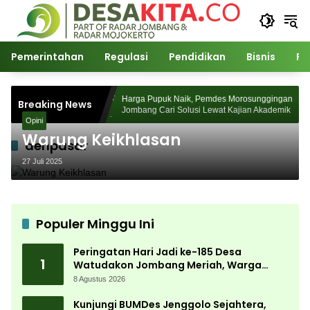
Langsung
ke
konten
Pemerintahan
Regulasi
Pendidikan
Bisnis
Po
 Desa Watudakon
Harga Pupuk Naik, Pemdes Morosunggingan
Breaking News
ek Blek Padati
Jombang Cari Solusi Lewat Kajian Akademik
Opini
Warung Keikhlasan
denpasar
27 Juli 2025
Populer Minggu Ini
Peringatan Hari Jadi ke-185 Desa
1
Watudakon Jombang Meriah, Warga
Tumpek Blek Padati Karnaval Budaya
8 Agustus 2026
Kunjungi BUMDes Jenggolo Sejahtera,