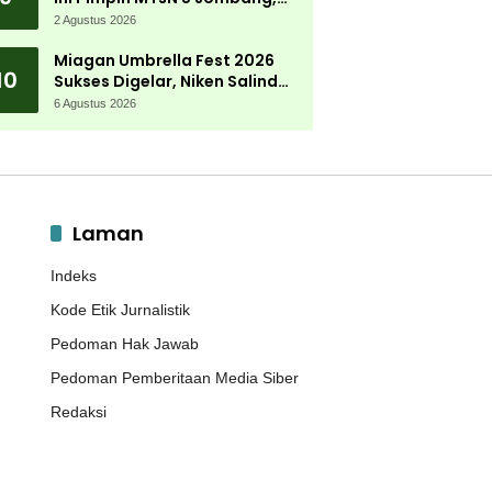
Kembali Mengabdi di
2 Agustus 2026
Almamater
Miagan Umbrella Fest 2026
10
Sukses Digelar, Niken Salindry
Jadi Magnet Ribuan
6 Agustus 2026
Pengunjung
Laman
Indeks
Kode Etik Jurnalistik
Pedoman Hak Jawab
Pedoman Pemberitaan Media Siber
Redaksi