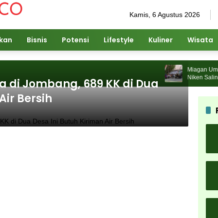
Kamis, 6 Agustus 2026
ikan
Bisnis
Potensi
Lifestyle
Kuliner
Wisata
Miagan Umbrell
Niken Salindry
da di Jombang, 689 KK di Dua
Pengunjung
Air Bersih