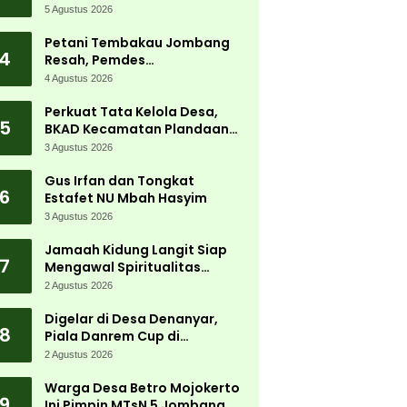
Carnival 2026 Jadi Pesta
5 Agustus 2026
Kemerdekaan Terbesar di
Peterongan
Petani Tembakau Jombang
4
Resah, Pemdes
Tanjungwadung dan Disperta
4 Agustus 2026
Bergerak Cepat
Perkuat Tata Kelola Desa,
5
BKAD Kecamatan Plandaan
Gelar Pelatihan Aparatur
3 Agustus 2026
Pemdes
Gus Irfan dan Tongkat
6
Estafet NU Mbah Hasyim
3 Agustus 2026
Jamaah Kidung Langit Siap
7
Mengawal Spiritualitas
Muktamar NU
2 Agustus 2026
Digelar di Desa Denanyar,
8
Piala Danrem Cup di
Jombang Fokus Cetak Bibit
2 Agustus 2026
Atlet Menembak Berprestasi
Warga Desa Betro Mojokerto
9
Ini Pimpin MTsN 5 Jombang,