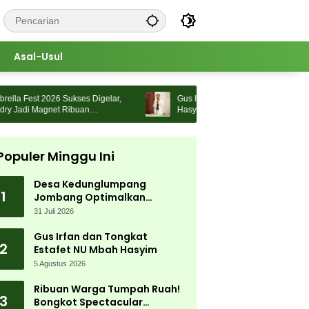
Asal-Usul
a Fest 2026 Sukses Digelar,
Gus Irfan dan Tongkat Estafet NU Mbah
 Jadi Magnet Ribuan
Hasyim
Populer Minggu Ini
Desa Kedunglumpang
1
Jombang Optimalkan
Singkong Lokal, Warga Diajari
31 Juli 2026
Produksi Tepung Mocaf
Gus Irfan dan Tongkat
2
Estafet NU Mbah Hasyim
5 Agustus 2026
Ribuan Warga Tumpah Ruah!
3
Bongkot Spectacular