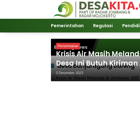
Langsung
ke
konten
Pemerintahan
Regulasi
Pendid
Breaking News
Pemerintahan
Krisis Air Masih Melan
Desa Ini Butuh Kiriman 
desa banjaragung bareng
3 Desember 2023