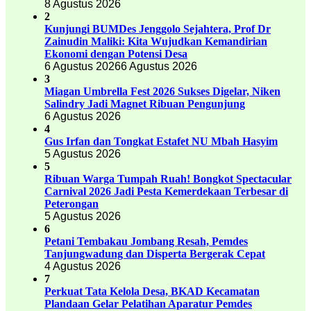
8 Agustus 2026
2
Kunjungi BUMDes Jenggolo Sejahtera, Prof Dr
Zainudin Maliki: Kita Wujudkan Kemandirian
Ekonomi dengan Potensi Desa
6 Agustus 2026
6 Agustus 2026
3
Miagan Umbrella Fest 2026 Sukses Digelar, Niken
Salindry Jadi Magnet Ribuan Pengunjung
6 Agustus 2026
4
Gus Irfan dan Tongkat Estafet NU Mbah Hasyim
5 Agustus 2026
5
Ribuan Warga Tumpah Ruah! Bongkot Spectacular
Carnival 2026 Jadi Pesta Kemerdekaan Terbesar di
Peterongan
5 Agustus 2026
6
Petani Tembakau Jombang Resah, Pemdes
Tanjungwadung dan Disperta Bergerak Cepat
4 Agustus 2026
7
Perkuat Tata Kelola Desa, BKAD Kecamatan
Plandaan Gelar Pelatihan Aparatur Pemdes