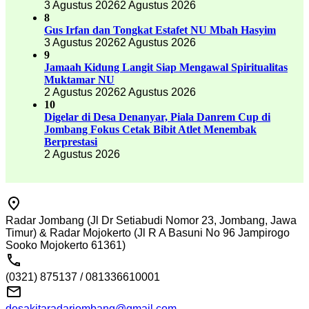
3 Agustus 2026
2 Agustus 2026
8
Gus Irfan dan Tongkat Estafet NU Mbah Hasyim
3 Agustus 2026
2 Agustus 2026
9
Jamaah Kidung Langit Siap Mengawal Spiritualitas
Muktamar NU
2 Agustus 2026
2 Agustus 2026
10
Digelar di Desa Denanyar, Piala Danrem Cup di
Jombang Fokus Cetak Bibit Atlet Menembak
Berprestasi
2 Agustus 2026
Radar Jombang (Jl Dr Setiabudi Nomor 23, Jombang, Jawa
Timur) & Radar Mojokerto (Jl R A Basuni No 96 Jampirogo
Sooko Mojokerto 61361)
(0321) 875137 / 081336610001
desakitaradarjombang@gmail.com