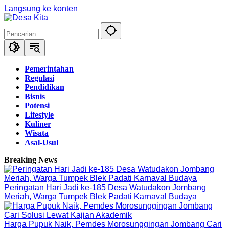
Langsung ke konten
Pemerintahan
Regulasi
Pendidikan
Bisnis
Potensi
Lifestyle
Kuliner
Wisata
Asal-Usul
Breaking News
Peringatan Hari Jadi ke-185 Desa Watudakon Jombang
Meriah, Warga Tumpek Blek Padati Karnaval Budaya
Harga Pupuk Naik, Pemdes Morosunggingan Jombang Cari