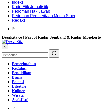
Indeks
Kode Etik Jurnalistik
Pedoman Hak Jawab
Pedoman Pemberitaan Media Siber
Redaksi
DesaKita.co | Part of Radar Jombang & Radar Mojokerto
×
Pemerintahan
Regulasi
Pendidikan
Bisnis
Potensi
Lifestyle
Kuliner
Wisata
Asal-Usul