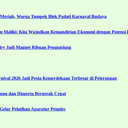
 Meriah, Warga Tumpek Blek Padati Karnaval Budaya
in Maliki: Kita Wujudkan Kemandirian Ekonomi dengan Potensi 
ndry Jadi Magnet Ribuan Pengunjung
ival 2026 Jadi Pesta Kemerdekaan Terbesar di Peterongan
ng dan Disperta Bergerak Cepat
Gelar Pelatihan Aparatur Pemdes