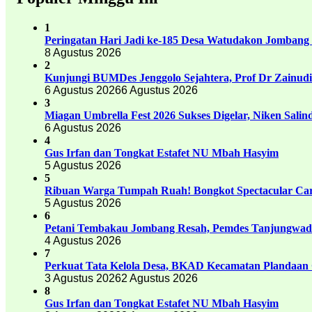
1
Peringatan Hari Jadi ke-185 Desa Watudakon Jombang
8 Agustus 2026
2
Kunjungi BUMDes Jenggolo Sejahtera, Prof Dr Zainud
6 Agustus 2026
6 Agustus 2026
3
Miagan Umbrella Fest 2026 Sukses Digelar, Niken Sali
6 Agustus 2026
4
Gus Irfan dan Tongkat Estafet NU Mbah Hasyim
5 Agustus 2026
5
Ribuan Warga Tumpah Ruah! Bongkot Spectacular Carn
5 Agustus 2026
6
Petani Tembakau Jombang Resah, Pemdes Tanjungwadu
4 Agustus 2026
7
Perkuat Tata Kelola Desa, BKAD Kecamatan Plandaan 
3 Agustus 2026
2 Agustus 2026
8
Gus Irfan dan Tongkat Estafet NU Mbah Hasyim