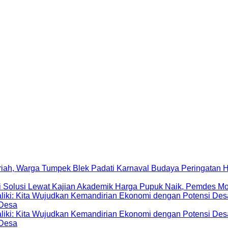
Peringatan 
Harga Pupuk Naik, Pemdes Mo
 Desa
 Desa