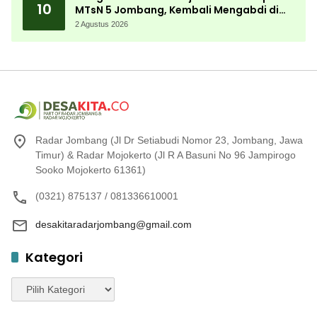
10
MTsN 5 Jombang, Kembali Mengabdi di
Almamater
2 Agustus 2026
Radar Jombang (Jl Dr Setiabudi Nomor 23, Jombang, Jawa
Timur) & Radar Mojokerto (Jl R A Basuni No 96 Jampirogo
Sooko Mojokerto 61361)
(0321) 875137 / 081336610001
desakitaradarjombang@gmail.com
Kategori
Kategori