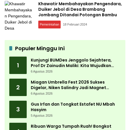
Khawatir Membahayakan Pengendara,
Duiker Jebol di Desa Brambang
Jombang Ditandai Potongan Bambu
Pemerintahan
18 Februari 2024
Populer Minggu Ini
Kunjungi BUMDes Jenggolo Sejahtera,
1
Prof Dr Zainudin Maliki: Kita Wujudkan
Kemandirian Ekonomi dengan Potensi
6 Agustus 2026
Desa
Miagan Umbrella Fest 2026 Sukses
2
Digelar, Niken Salindry Jadi Magnet
Ribuan Pengunjung
6 Agustus 2026
Gus Irfan dan Tongkat Estafet NU Mbah
3
Hasyim
5 Agustus 2026
Ribuan Warga Tumpah Ruah! Bongkot