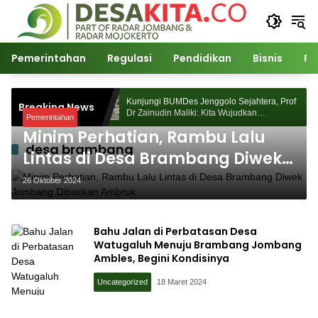
Langsung
ke
konten
Pemerintahan
Regulasi
Pendidikan
Bisnis
Po
ejahtera, Prof
Kunjungi BUMDes Jenggolo Sejahtera, Prof
Breaking News
udkan
Dr Zainudin Maliki: Kita Wujudkan
Pemerintahan
n Potensi Desa
Kemandirian Ekonomi dengan Potensi Desa
Minim Perhatian, Rambu Lalu
desa brambang
Lintas di Desa Brambang Diwek
Jombang Dibiarkan Ambruk
26 Oktober 2024
Bahu Jalan di Perbatasan Desa
Watugaluh Menuju Brambang Jombang
Ambles, Begini Kondisinya
Uncategorized
18 Maret 2024