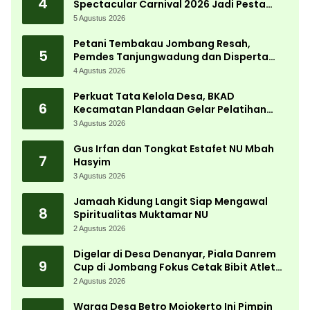
4
Spectacular Carnival 2026 Jadi Pesta
Kemerdekaan Terbesar di Peterongan
5 Agustus 2026
Petani Tembakau Jombang Resah,
5
Pemdes Tanjungwadung dan Disperta
Bergerak Cepat
4 Agustus 2026
Perkuat Tata Kelola Desa, BKAD
6
Kecamatan Plandaan Gelar Pelatihan
Aparatur Pemdes
3 Agustus 2026
Gus Irfan dan Tongkat Estafet NU Mbah
7
Hasyim
3 Agustus 2026
Jamaah Kidung Langit Siap Mengawal
8
Spiritualitas Muktamar NU
2 Agustus 2026
Digelar di Desa Denanyar, Piala Danrem
9
Cup di Jombang Fokus Cetak Bibit Atlet
Menembak Berprestasi
2 Agustus 2026
Warga Desa Betro Mojokerto Ini Pimpin