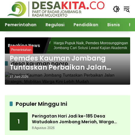
Langsung
ke
konten
Pemerintahan
Regulasi
Pendidikan
Bisnis
Po
5 Desa Watudakon
Harga Pupuk Naik, Pemdes Morosunggingan
Breaking News
pek Blek Padati
Jombang Cari Solusi Lewat Kajian Akademik
Pemerintahan
Pemdes Kauman Jombang
desa kauman ngoro
Tuntaskan Perbaikan Jalan
Strategis, Mobilitas Warga Kini
17 Juni 2026
Lebih Mudah
Populer Minggu Ini
Peringatan Hari Jadi ke-185 Desa
1
Watudakon Jombang Meriah, Warga
Tumpek Blek Padati Karnaval Budaya
8 Agustus 2026