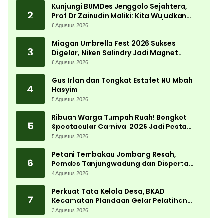
Kunjungi BUMDes Jenggolo Sejahtera,
2
Prof Dr Zainudin Maliki: Kita Wujudkan
Kemandirian Ekonomi dengan Potensi
6 Agustus 2026
Desa
Miagan Umbrella Fest 2026 Sukses
3
Digelar, Niken Salindry Jadi Magnet
Ribuan Pengunjung
6 Agustus 2026
Gus Irfan dan Tongkat Estafet NU Mbah
4
Hasyim
5 Agustus 2026
Ribuan Warga Tumpah Ruah! Bongkot
5
Spectacular Carnival 2026 Jadi Pesta
Kemerdekaan Terbesar di Peterongan
5 Agustus 2026
Petani Tembakau Jombang Resah,
6
Pemdes Tanjungwadung dan Disperta
Bergerak Cepat
4 Agustus 2026
Perkuat Tata Kelola Desa, BKAD
7
Kecamatan Plandaan Gelar Pelatihan
Aparatur Pemdes
3 Agustus 2026