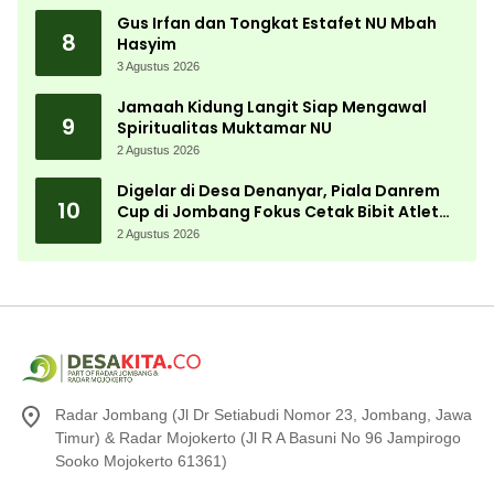
Gus Irfan dan Tongkat Estafet NU Mbah
8
Hasyim
3 Agustus 2026
Jamaah Kidung Langit Siap Mengawal
9
Spiritualitas Muktamar NU
2 Agustus 2026
Digelar di Desa Denanyar, Piala Danrem
10
Cup di Jombang Fokus Cetak Bibit Atlet
Menembak Berprestasi
2 Agustus 2026
Radar Jombang (Jl Dr Setiabudi Nomor 23, Jombang, Jawa
Timur) & Radar Mojokerto (Jl R A Basuni No 96 Jampirogo
Sooko Mojokerto 61361)