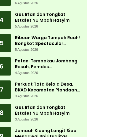
Jadi Magnet Ribuan
6 Agustus 2026
Pengunjung
Gus Irfan dan Tongkat
4
Estafet NU Mbah Hasyim
5 Agustus 2026
Ribuan Warga Tumpah Ruah!
5
Bongkot Spectacular
Carnival 2026 Jadi Pesta
5 Agustus 2026
Kemerdekaan Terbesar di
Peterongan
Petani Tembakau Jombang
6
Resah, Pemdes
Tanjungwadung dan Disperta
4 Agustus 2026
Bergerak Cepat
Perkuat Tata Kelola Desa,
7
BKAD Kecamatan Plandaan
Gelar Pelatihan Aparatur
3 Agustus 2026
Pemdes
Gus Irfan dan Tongkat
8
Estafet NU Mbah Hasyim
3 Agustus 2026
Jamaah Kidung Langit Siap
9
Mengawal Spiritualitas