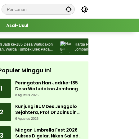
Asal-Usul
adi ke-185 Desa Watudakon
Harga Pupuk Naik, Pemdes Morosunggin
Warga Tumpek Blek Padati
Jombang Cari Solusi Lewat Kajian Akadem
Populer Minggu Ini
Peringatan Hari Jadi ke-185
1
Desa Watudakon Jombang
Meriah, Warga Tumpek Blek
8 Agustus 2026
Padati Karnaval Budaya
Kunjungi BUMDes Jenggolo
2
Sejahtera, Prof Dr Zainudin
Maliki: Kita Wujudkan
6 Agustus 2026
Kemandirian Ekonomi dengan
Potensi Desa
Miagan Umbrella Fest 2026
3
Sukses Digelar, Niken Salindry