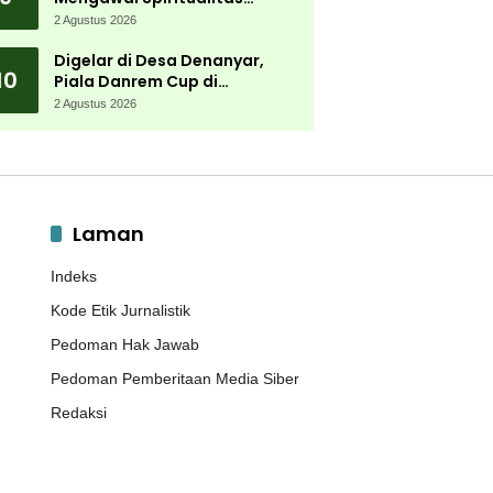
Muktamar NU
2 Agustus 2026
Digelar di Desa Denanyar,
10
Piala Danrem Cup di
Jombang Fokus Cetak Bibit
2 Agustus 2026
Atlet Menembak Berprestasi
Laman
Indeks
Kode Etik Jurnalistik
Pedoman Hak Jawab
Pedoman Pemberitaan Media Siber
Redaksi