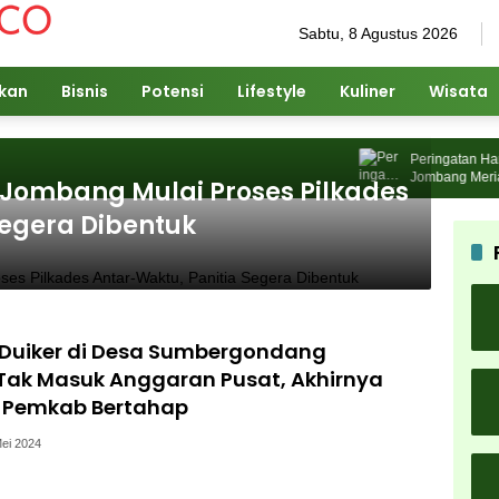
Sabtu, 8 Agustus 2026
ikan
Bisnis
Potensi
Lifestyle
Kuliner
Wisata
Peringatan Hari J
Jombang Meriah, 
ombang Mulai Proses Pilkades
Karnaval Budaya
Segera Dibentuk
 Duiker di Desa Sumbergondang
ak Masuk Anggaran Pusat, Akhirnya
n Pemkab Bertahap
ei 2024