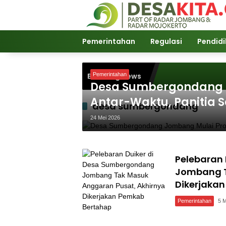
Langsung
ke
konten
Pemerintahan
Regulasi
Pendid
Breaking News
Pemerintahan
Desa Sumbergondang J
Antar-Waktu, Panitia 
desa sumbergondang
24 Mei 2026
Pelebaran
Jombang T
Dikerjaka
Pemerintahan
5 M