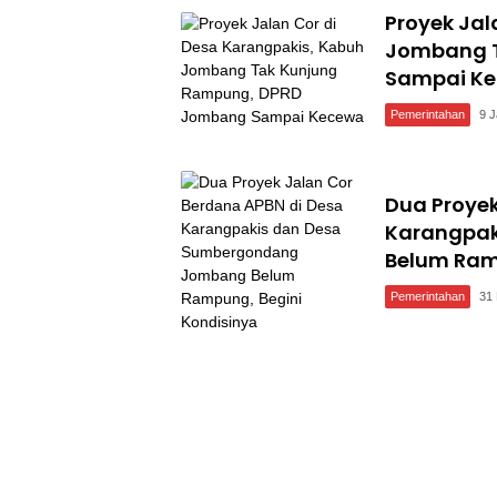
Proyek Jal
Jombang 
Sampai K
Pemerintahan
9 J
Dua Proyek
Karangpa
Belum Ram
Pemerintahan
31