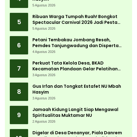
5 Agustus 2026
Ribuan Warga Tumpah Ruah! Bongkot
5
Spectacular Carnival 2026 Jadi Pesta
Kemerdekaan Terbesar di Peterongan
5 Agustus 2026
Petani Tembakau Jombang Resah,
6
Pemdes Tanjungwadung dan Disperta
Bergerak Cepat
4 Agustus 2026
Perkuat Tata Kelola Desa, BKAD
7
Kecamatan Plandaan Gelar Pelatihan
Aparatur Pemdes
3 Agustus 2026
Gus Irfan dan Tongkat Estafet NU Mbah
8
Hasyim
3 Agustus 2026
Jamaah Kidung Langit Siap Mengawal
9
Spiritualitas Muktamar NU
2 Agustus 2026
Digelar di Desa Denanyar, Piala Danrem