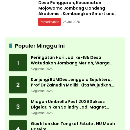
Desa Penggaron, Kecamatan
Mojowarno Jombang Gandeng
Akademisi, Kembangkan Smart and
Sustainable Village, Ini Tujuannya
Pemerintahan
25 Juli 2026
Populer Minggu Ini
Peringatan Hari Jadi ke-185 Desa
1
Watudakon Jombang Meriah, Warga
Tumpek Blek Padati Karnaval Budaya
8 Agustus 2026
Kunjungi BUMDes Jenggolo Sejahtera,
2
Prof Dr Zainudin Maliki: Kita Wujudkan
Kemandirian Ekonomi dengan Potensi
6 Agustus 2026
Desa
Miagan Umbrella Fest 2026 Sukses
3
Digelar, Niken Salindry Jadi Magnet
Ribuan Pengunjung
6 Agustus 2026
Gus Irfan dan Tongkat Estafet NU Mbah
4
Hasyim