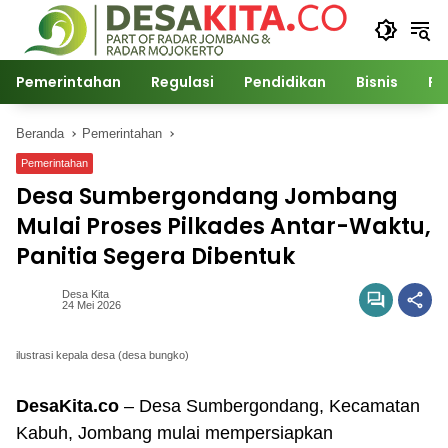
Langsung
ke
konten
Pemerintahan
Regulasi
Pendidikan
Bisnis
Po
Beranda
Pemerintahan
Pemerintahan
Desa Sumbergondang Jombang
Mulai Proses Pilkades Antar-Waktu,
Panitia Segera Dibentuk
Desa Kita
24 Mei 2026
ilustrasi kepala desa (desa bungko)
DesaKita.co
– Desa Sumbergondang, Kecamatan
Kabuh, Jombang mulai mempersiapkan