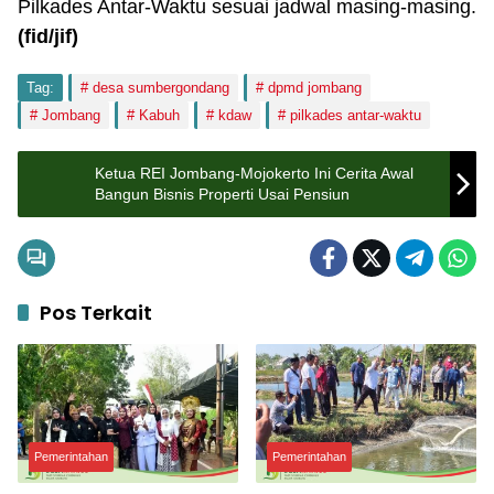
Pilkades Antar-Waktu sesuai jadwal masing-masing.
(fid
/jif)
Tag:
desa sumbergondang
dpmd jombang
Jombang
Kabuh
kdaw
pilkades antar-waktu
Ketua REI Jombang-Mojokerto Ini Cerita Awal
Bangun Bisnis Properti Usai Pensiun
Pos Terkait
Pemerintahan
Pemerintahan