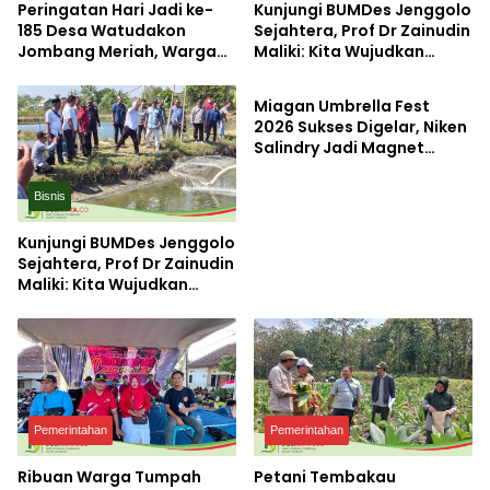
Peringatan Hari Jadi ke-
Kunjungi BUMDes Jenggolo
185 Desa Watudakon
Sejahtera, Prof Dr Zainudin
Jombang Meriah, Warga
Maliki: Kita Wujudkan
Pemerintahan
Tumpek Blek Padati
Kemandirian Ekonomi
Karnaval Budaya
dengan Potensi Desa
Miagan Umbrella Fest
2026 Sukses Digelar, Niken
Salindry Jadi Magnet
Ribuan Pengunjung
Bisnis
Kunjungi BUMDes Jenggolo
Sejahtera, Prof Dr Zainudin
Maliki: Kita Wujudkan
Kemandirian Ekonomi
dengan Potensi Desa
Pemerintahan
Pemerintahan
Ribuan Warga Tumpah
Petani Tembakau