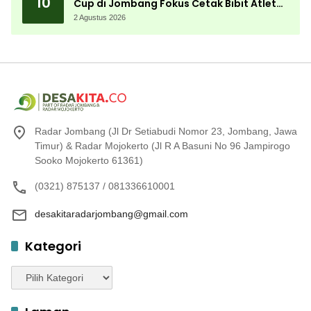
10
Cup di Jombang Fokus Cetak Bibit Atlet
Menembak Berprestasi
2 Agustus 2026
Radar Jombang (Jl Dr Setiabudi Nomor 23, Jombang, Jawa
Timur) & Radar Mojokerto (Jl R A Basuni No 96 Jampirogo
Sooko Mojokerto 61361)
(0321) 875137 / 081336610001
desakitaradarjombang@gmail.com
Kategori
Kategori