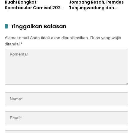
Ruah! Bongkot
Jombang Resah, Pemdes
Spectacular Carnival 2026
Tanjungwadung dan
Jadi Pesta Kemerdekaan
Disperta Bergerak Cepat
Terbesar di Peterongan
Tinggalkan Balasan
Alamat email Anda tidak akan dipublikasikan.
Ruas yang wajib
ditandai
*