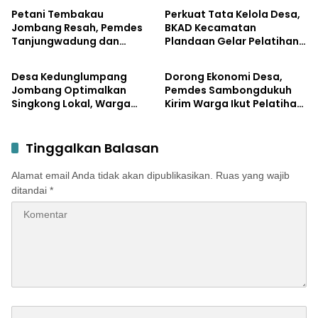
Terbesar di Peterongan
Petani Tembakau
Perkuat Tata Kelola Desa,
Jombang Resah, Pemdes
BKAD Kecamatan
Tanjungwadung dan
Plandaan Gelar Pelatihan
Pemerintahan
Pemerintahan
Disperta Bergerak Cepat
Aparatur Pemdes
Desa Kedunglumpang
Dorong Ekonomi Desa,
Jombang Optimalkan
Pemdes Sambongdukuh
Singkong Lokal, Warga
Kirim Warga Ikut Pelatihan
Diajari Produksi Tepung
UMKM Program WUB
Mocaf
Jombang
Tinggalkan Balasan
Alamat email Anda tidak akan dipublikasikan.
Ruas yang wajib
ditandai
*