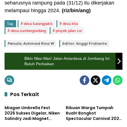
seharusnya rampung pada (31/12) itu dikerjakan
melampaui hingga 2024.
(riz/bin/ang)
Tag:
desa karangpakis
desa kita
desa sumbergondang
proyek jalan cor
Penulis: Achmad Riza W
Editor: Anggi Fridianto
Bikin Was-Was! Jalan Antardesa di Jombang Ini
Butuh Perbaikan
Pos Terkait
Pemerintahan
Pemerintahan
Miagan Umbrella Fest
Ribuan Warga Tumpah
2026 Sukses Digelar, Niken
Ruah! Bongkot
Salindry Jadi Magnet
Spectacular Carnival 2026
Pemerintahan
Pemerintahan
Ribuan Pengunjung
Jadi Pesta Kemerdekaan