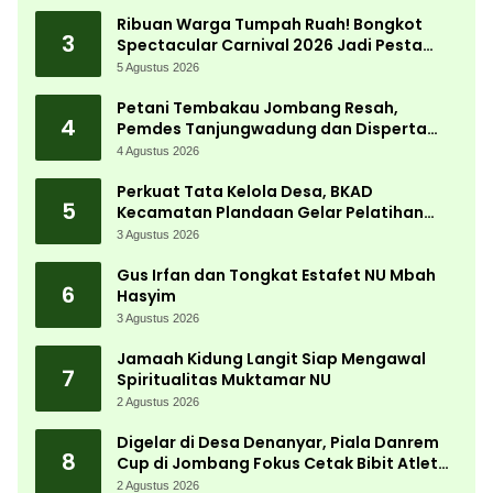
Ribuan Warga Tumpah Ruah! Bongkot
3
Spectacular Carnival 2026 Jadi Pesta
Kemerdekaan Terbesar di Peterongan
5 Agustus 2026
Petani Tembakau Jombang Resah,
4
Pemdes Tanjungwadung dan Disperta
Bergerak Cepat
4 Agustus 2026
Perkuat Tata Kelola Desa, BKAD
5
Kecamatan Plandaan Gelar Pelatihan
Aparatur Pemdes
3 Agustus 2026
Gus Irfan dan Tongkat Estafet NU Mbah
6
Hasyim
3 Agustus 2026
Jamaah Kidung Langit Siap Mengawal
7
Spiritualitas Muktamar NU
2 Agustus 2026
Digelar di Desa Denanyar, Piala Danrem
8
Cup di Jombang Fokus Cetak Bibit Atlet
Menembak Berprestasi
2 Agustus 2026