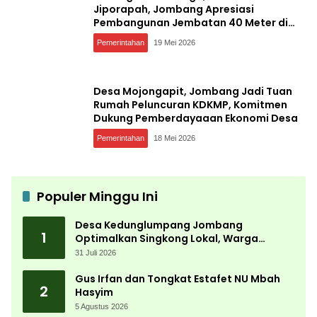
Jiporapah, Jombang Apresiasi
Pembangunan Jembatan 40 Meter di
Kedungdendeng
Pemerintahan
19 Mei 2026
Desa Mojongapit, Jombang Jadi Tuan
Rumah Peluncuran KDKMP, Komitmen
Dukung Pemberdayaaan Ekonomi Desa
Pemerintahan
18 Mei 2026
Populer Minggu Ini
Desa Kedunglumpang Jombang
1
Optimalkan Singkong Lokal, Warga
Diajari Produksi Tepung Mocaf
31 Juli 2026
Gus Irfan dan Tongkat Estafet NU Mbah
2
Hasyim
5 Agustus 2026