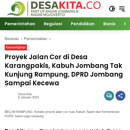
Langsung
ke
konten
Pemerintahan
Regulasi
Pendidikan
Bisnis
Po
Beranda
Pemerintahan
Pemerintahan
Proyek Jalan Cor di Desa
Karangpakis, Kabuh Jombang Tak
Kunjung Rampung, DPRD Jombang
Sampai Kecewa
Desa Kita
9 Januari 2024
BELUM RAMPUNG: Kondisi proyek jalan cor ruas Kabuh-Tapen dari Kementerian
PUPR, belum juga rampung