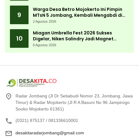
Warga Desa Betro Mojokerto Ini Pimpin
9
MTsN 5 Jombang, Kembali Mengabdi di
Almamater
2 Agustus 2026
Miagan Umbrella Fest 2026 Sukses
10
Digelar, Niken Salindry Jadi Magnet
Ribuan Pengunjung
6 Agustus 2026
Radar Jombang (Jl Dr Setiabudi Nomor 23, Jombang, Jawa
Timur) & Radar Mojokerto (Jl R A Basuni No 96 Jampirogo
Sooko Mojokerto 61361)
(0321) 875137 / 081336610001
desakitaradarjombang@gmail.com