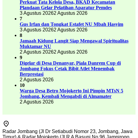
Perkuat Tata Kelola Desa, BKAD Kecamatan
Plandaan Gelar Pelatihan Aparatur Pemdes
3 Agustus 2026
2 Agustus 2026
7
Gus Irfan dan Tongkat Estafet NU Mbah Hasyim
3 Agustus 2026
2 Agustus 2026
8
Jamaah Kidung Langit Siap Mengawal Spiritualitas
Muktamar NU
2 Agustus 2026
2 Agustus 2026
9
Digelar di Desa Denanyar, Piala Danrem Cup di
Jombang Fokus Cetak Bibit Atlet Menembak
Berprestasi
2 Agustus 2026
10
Warga Desa Betro Mojokerto Ini Pimpin MTsN 5
Jombang, Kembali Mengabdi di Almamater
2 Agustus 2026
Radar Jombang (Jl Dr Setiabudi Nomor 23, Jombang, Jawa
Timur) & Radar Mojokerto (Jl R A Basuni No 96 Jampirogo