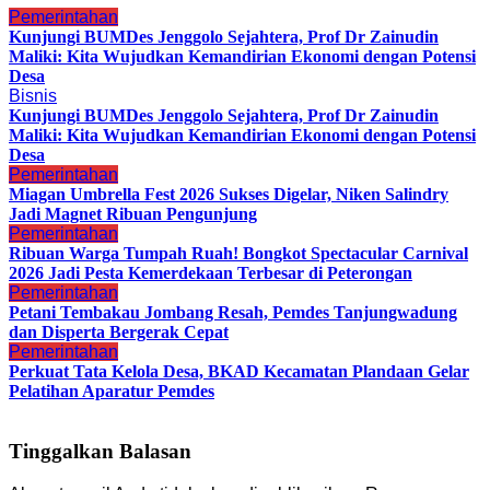
Pemerintahan
Kunjungi BUMDes Jenggolo Sejahtera, Prof Dr Zainudin
Maliki: Kita Wujudkan Kemandirian Ekonomi dengan Potensi
Desa
Bisnis
Kunjungi BUMDes Jenggolo Sejahtera, Prof Dr Zainudin
Maliki: Kita Wujudkan Kemandirian Ekonomi dengan Potensi
Desa
Pemerintahan
Miagan Umbrella Fest 2026 Sukses Digelar, Niken Salindry
Jadi Magnet Ribuan Pengunjung
Pemerintahan
Ribuan Warga Tumpah Ruah! Bongkot Spectacular Carnival
2026 Jadi Pesta Kemerdekaan Terbesar di Peterongan
Pemerintahan
Petani Tembakau Jombang Resah, Pemdes Tanjungwadung
dan Disperta Bergerak Cepat
Pemerintahan
Perkuat Tata Kelola Desa, BKAD Kecamatan Plandaan Gelar
Pelatihan Aparatur Pemdes
Tinggalkan Balasan