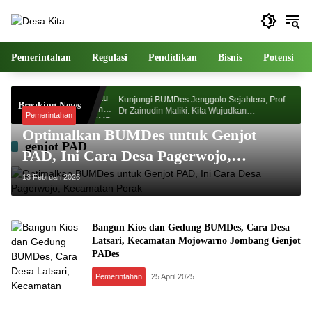
Langsung
ke
konten
Pemerintahan
Regulasi
Pendidikan
Bisnis
Potensi
orosunggingan
Kunjungi BUMDes Jenggolo Sejahtera, Prof
Breaking News
jian Akademik
Dr Zainudin Maliki: Kita Wujudkan
Pemerintahan
Kemandirian Ekonomi dengan Potensi Desa
Optimalkan BUMDes untuk Genjot
genjot PAD
PAD, Ini Cara Desa Pagerwojo,
Kecamatan Perak
13 Februari 2026
Bangun Kios dan Gedung BUMDes, Cara Desa
Latsari, Kecamatan Mojowarno Jombang Genjot
PADes
Pemerintahan
25 April 2025