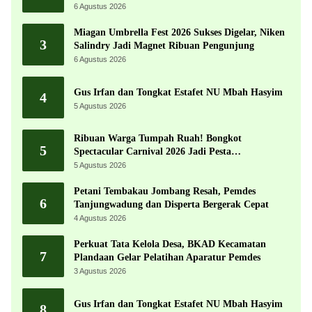
Ekonomi dengan Potensi Desa
6 Agustus 2026
Miagan Umbrella Fest 2026 Sukses Digelar, Niken
3
Salindry Jadi Magnet Ribuan Pengunjung
6 Agustus 2026
Gus Irfan dan Tongkat Estafet NU Mbah Hasyim
4
5 Agustus 2026
Ribuan Warga Tumpah Ruah! Bongkot
5
Spectacular Carnival 2026 Jadi Pesta
Kemerdekaan Terbesar di Peterongan
5 Agustus 2026
Petani Tembakau Jombang Resah, Pemdes
6
Tanjungwadung dan Disperta Bergerak Cepat
4 Agustus 2026
Perkuat Tata Kelola Desa, BKAD Kecamatan
7
Plandaan Gelar Pelatihan Aparatur Pemdes
3 Agustus 2026
Gus Irfan dan Tongkat Estafet NU Mbah Hasyim
8