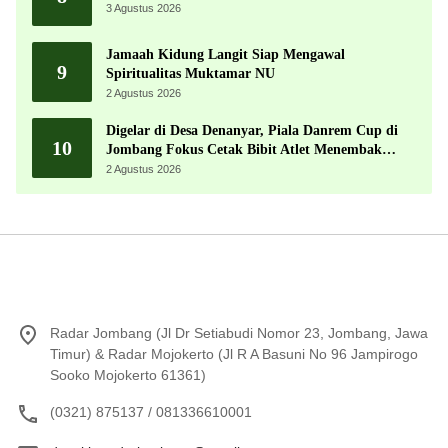
3 Agustus 2026
Jamaah Kidung Langit Siap Mengawal
9
Spiritualitas Muktamar NU
2 Agustus 2026
Digelar di Desa Denanyar, Piala Danrem Cup di
10
Jombang Fokus Cetak Bibit Atlet Menembak
Berprestasi
2 Agustus 2026
Radar Jombang (Jl Dr Setiabudi Nomor 23, Jombang, Jawa
Timur) & Radar Mojokerto (Jl R A Basuni No 96 Jampirogo
Sooko Mojokerto 61361)
(0321) 875137 / 081336610001