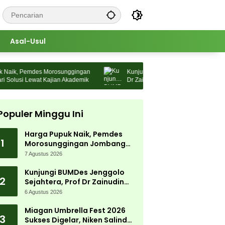
Asal-Usul
ik, Pemdes Morosunggingan
Kunjungi BUMDes Jenggolo Sejahtera, 
lusi Lewat Kajian Akademik
Dr Zainudin Maliki: Kita Wujudkan
Kemandirian Ekonomi dengan Potensi 
Populer Minggu Ini
Harga Pupuk Naik, Pemdes
1
Morosunggingan Jombang
Cari Solusi Lewat Kajian
7 Agustus 2026
Akademik
Kunjungi BUMDes Jenggolo
2
Sejahtera, Prof Dr Zainudin
Maliki: Kita Wujudkan
6 Agustus 2026
Kemandirian Ekonomi dengan
Potensi Desa
Miagan Umbrella Fest 2026
3
Sukses Digelar, Niken Salindry