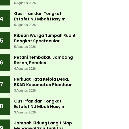
Jadi Magnet Ribuan
6 Agustus 2026
Pengunjung
Gus Irfan dan Tongkat
4
Estafet NU Mbah Hasyim
5 Agustus 2026
Ribuan Warga Tumpah Ruah!
5
Bongkot Spectacular
Carnival 2026 Jadi Pesta
5 Agustus 2026
Kemerdekaan Terbesar di
Peterongan
Petani Tembakau Jombang
6
Resah, Pemdes
Tanjungwadung dan Disperta
4 Agustus 2026
Bergerak Cepat
Perkuat Tata Kelola Desa,
7
BKAD Kecamatan Plandaan
Gelar Pelatihan Aparatur
3 Agustus 2026
Pemdes
Gus Irfan dan Tongkat
8
Estafet NU Mbah Hasyim
3 Agustus 2026
Jamaah Kidung Langit Siap
9
Mengawal Spiritualitas