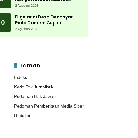
Muktamar NU
2 Agustus 2026
Digelar di Desa Denanyar,
10
Piala Danrem Cup di
Jombang Fokus Cetak Bibit
2 Agustus 2026
Atlet Menembak Berprestasi
Laman
Indeks
Kode Etik Jurnalistik
Pedoman Hak Jawab
Pedoman Pemberitaan Media Siber
Redaksi