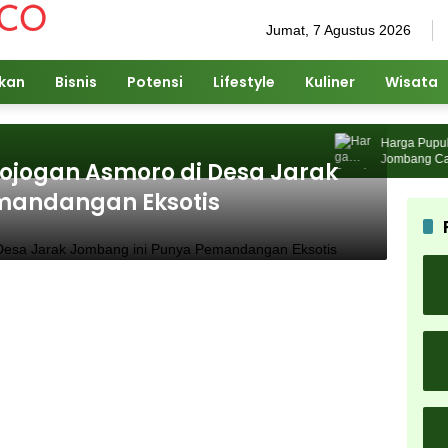
Jumat, 7 Agustus 2026
ikan
Bisnis
Potensi
Lifestyle
Kuliner
Wisata
Harga Pupuk Na
Jombang Cari So
rojogan Asmoro di Desa Jarak
mandangan Eksotis