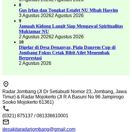
8
Gus Irfan dan Tongkat Estafet NU Mbah Hasyim
3 Agustus 2026
2 Agustus 2026
9
Jamaah Kidung Langit Siap Mengawal Spiritualitas
Muktamar NU
2 Agustus 2026
2 Agustus 2026
10
Digelar di Desa Denanyar, Piala Danrem Cup di
Jombang Fokus Cetak Bibit Atlet Menembak
Berprestasi
2 Agustus 2026
Radar Jombang (Jl Dr Setiabudi Nomor 23, Jombang, Jawa
Timur) & Radar Mojokerto (Jl R A Basuni No 96 Jampirogo
Sooko Mojokerto 61361)
(0321) 875137 / 081336610001
desakitaradarjombang@gmail.com