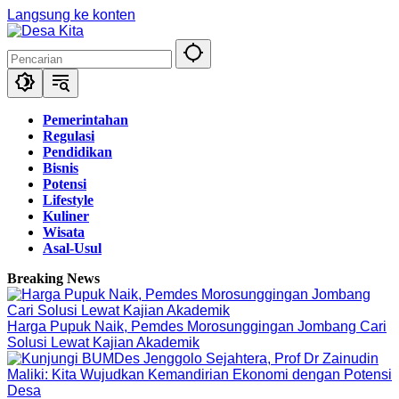
Langsung ke konten
Pemerintahan
Regulasi
Pendidikan
Bisnis
Potensi
Lifestyle
Kuliner
Wisata
Asal-Usul
Breaking News
Harga Pupuk Naik, Pemdes Morosunggingan Jombang Cari
Solusi Lewat Kajian Akademik