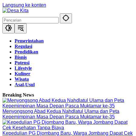
Langsung ke konten
Pemerintahan
Regulasi
Pendidikan
Bisnis
Potensi
Lifestyle
Kuliner
Wisata
Asal-Usul
Breaking News
Menyongsong Abad Kedua Nahdlatul Ulama dan Peta
Kepemimpinan Masa Depan Pasca Muktamar ke-35
Kepedulian PG Djombang Baru, Warga Jombang Dapat Cek