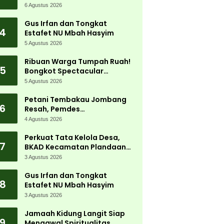
Jadi Magnet Ribuan
6 Agustus 2026
Pengunjung
Gus Irfan dan Tongkat
4
Estafet NU Mbah Hasyim
5 Agustus 2026
Ribuan Warga Tumpah Ruah!
5
Bongkot Spectacular
Carnival 2026 Jadi Pesta
5 Agustus 2026
Kemerdekaan Terbesar di
Peterongan
Petani Tembakau Jombang
6
Resah, Pemdes
Tanjungwadung dan Disperta
4 Agustus 2026
Bergerak Cepat
Perkuat Tata Kelola Desa,
7
BKAD Kecamatan Plandaan
Gelar Pelatihan Aparatur
3 Agustus 2026
Pemdes
Gus Irfan dan Tongkat
8
Estafet NU Mbah Hasyim
3 Agustus 2026
Jamaah Kidung Langit Siap
9
Mengawal Spiritualitas