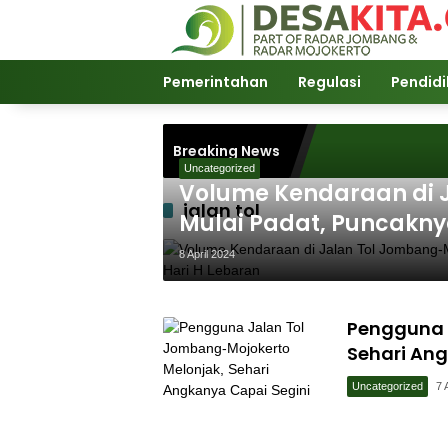
Langsung
ke
konten
Pemerintahan
Regulasi
Pendid
Breaking News
Uncategorized
Volume Kendaraan di 
jalan tol
Mulai Padat, Puncaknya
Lebaran
8 April 2024
Pengguna 
Sehari Ang
Uncategorized
7 