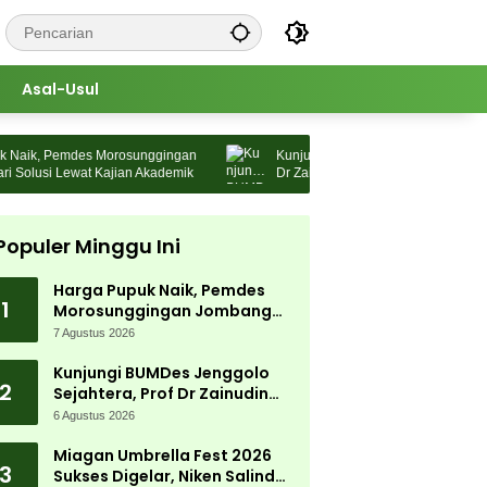
Asal-Usul
ik, Pemdes Morosunggingan
Kunjungi BUMDes Jenggolo Sejahtera, 
lusi Lewat Kajian Akademik
Dr Zainudin Maliki: Kita Wujudkan
Kemandirian Ekonomi dengan Potensi 
Populer Minggu Ini
Harga Pupuk Naik, Pemdes
1
Morosunggingan Jombang
Cari Solusi Lewat Kajian
7 Agustus 2026
Akademik
Kunjungi BUMDes Jenggolo
2
Sejahtera, Prof Dr Zainudin
Maliki: Kita Wujudkan
6 Agustus 2026
Kemandirian Ekonomi dengan
Potensi Desa
Miagan Umbrella Fest 2026
3
Sukses Digelar, Niken Salindry