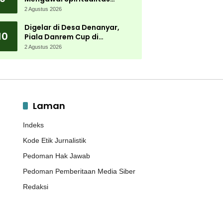
Muktamar NU
2 Agustus 2026
Digelar di Desa Denanyar,
10
Piala Danrem Cup di
Jombang Fokus Cetak Bibit
2 Agustus 2026
Atlet Menembak Berprestasi
Laman
Indeks
Kode Etik Jurnalistik
Pedoman Hak Jawab
Pedoman Pemberitaan Media Siber
Redaksi