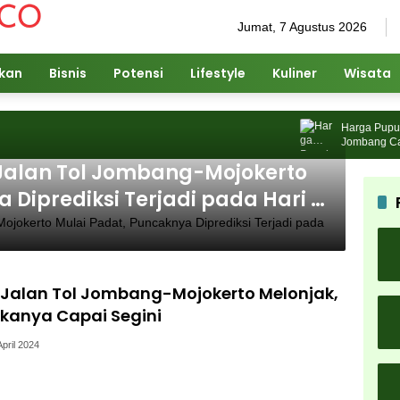
Jumat, 7 Agustus 2026
ikan
Bisnis
Potensi
Lifestyle
Kuliner
Wisata
Harga Pupuk Na
Jombang Cari So
Jalan Tol Jombang-Mojokerto
 Diprediksi Terjadi pada Hari H
Jalan Tol Jombang-Mojokerto Melonjak,
kanya Capai Segini
April 2024