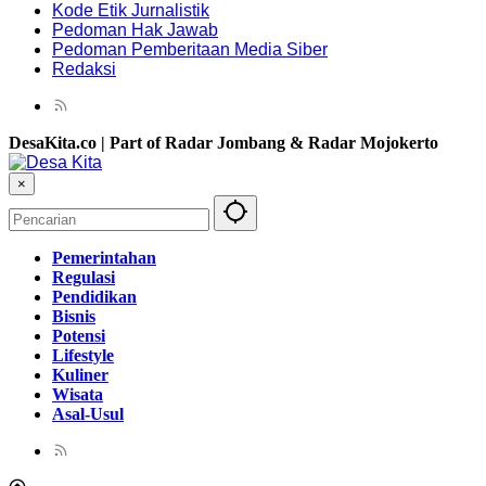
Kode Etik Jurnalistik
Pedoman Hak Jawab
Pedoman Pemberitaan Media Siber
Redaksi
DesaKita.co | Part of Radar Jombang & Radar Mojokerto
×
Pemerintahan
Regulasi
Pendidikan
Bisnis
Potensi
Lifestyle
Kuliner
Wisata
Asal-Usul