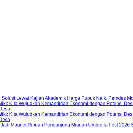
Harga Pupuk Naik, Pemdes Mo
 Desa
 Desa
Miagan Umbrella Fest 2026 S