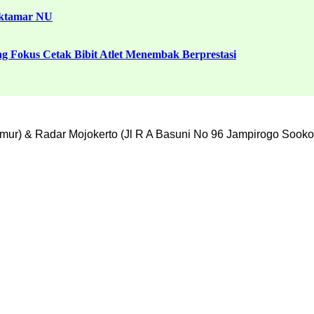
uktamar NU
g Fokus Cetak Bibit Atlet Menembak Berprestasi
mur) & Radar Mojokerto (Jl R A Basuni No 96 Jampirogo Sooko