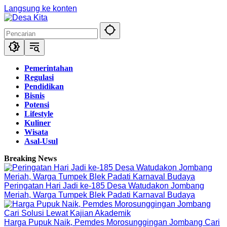
Langsung ke konten
Pemerintahan
Regulasi
Pendidikan
Bisnis
Potensi
Lifestyle
Kuliner
Wisata
Asal-Usul
Breaking News
Peringatan Hari Jadi ke-185 Desa Watudakon Jombang
Meriah, Warga Tumpek Blek Padati Karnaval Budaya
Harga Pupuk Naik, Pemdes Morosunggingan Jombang Cari