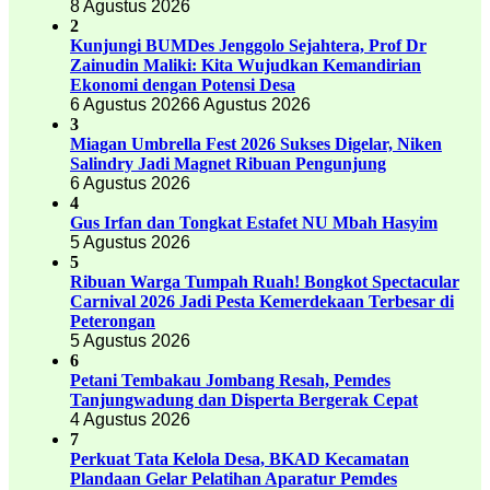
8 Agustus 2026
2
Kunjungi BUMDes Jenggolo Sejahtera, Prof Dr
Zainudin Maliki: Kita Wujudkan Kemandirian
Ekonomi dengan Potensi Desa
6 Agustus 2026
6 Agustus 2026
3
Miagan Umbrella Fest 2026 Sukses Digelar, Niken
Salindry Jadi Magnet Ribuan Pengunjung
6 Agustus 2026
4
Gus Irfan dan Tongkat Estafet NU Mbah Hasyim
5 Agustus 2026
5
Ribuan Warga Tumpah Ruah! Bongkot Spectacular
Carnival 2026 Jadi Pesta Kemerdekaan Terbesar di
Peterongan
5 Agustus 2026
6
Petani Tembakau Jombang Resah, Pemdes
Tanjungwadung dan Disperta Bergerak Cepat
4 Agustus 2026
7
Perkuat Tata Kelola Desa, BKAD Kecamatan
Plandaan Gelar Pelatihan Aparatur Pemdes