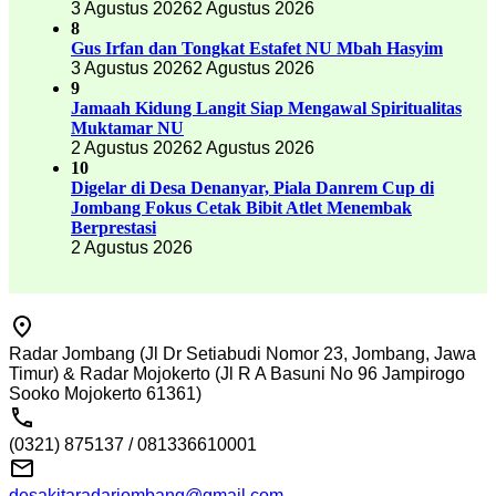
3 Agustus 2026
2 Agustus 2026
8
Gus Irfan dan Tongkat Estafet NU Mbah Hasyim
3 Agustus 2026
2 Agustus 2026
9
Jamaah Kidung Langit Siap Mengawal Spiritualitas
Muktamar NU
2 Agustus 2026
2 Agustus 2026
10
Digelar di Desa Denanyar, Piala Danrem Cup di
Jombang Fokus Cetak Bibit Atlet Menembak
Berprestasi
2 Agustus 2026
Radar Jombang (Jl Dr Setiabudi Nomor 23, Jombang, Jawa
Timur) & Radar Mojokerto (Jl R A Basuni No 96 Jampirogo
Sooko Mojokerto 61361)
(0321) 875137 / 081336610001
desakitaradarjombang@gmail.com