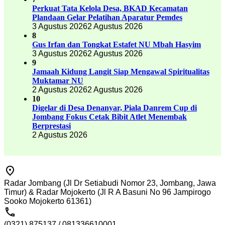
Perkuat Tata Kelola Desa, BKAD Kecamatan
Plandaan Gelar Pelatihan Aparatur Pemdes
3 Agustus 2026
2 Agustus 2026
8
Gus Irfan dan Tongkat Estafet NU Mbah Hasyim
3 Agustus 2026
2 Agustus 2026
9
Jamaah Kidung Langit Siap Mengawal Spiritualitas
Muktamar NU
2 Agustus 2026
2 Agustus 2026
10
Digelar di Desa Denanyar, Piala Danrem Cup di
Jombang Fokus Cetak Bibit Atlet Menembak
Berprestasi
2 Agustus 2026
Radar Jombang (Jl Dr Setiabudi Nomor 23, Jombang, Jawa
Timur) & Radar Mojokerto (Jl R A Basuni No 96 Jampirogo
Sooko Mojokerto 61361)
(0321) 875137 / 081336610001