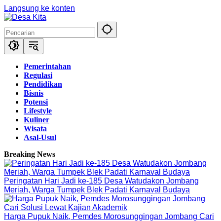
Langsung ke konten
Pemerintahan
Regulasi
Pendidikan
Bisnis
Potensi
Lifestyle
Kuliner
Wisata
Asal-Usul
Breaking News
Peringatan Hari Jadi ke-185 Desa Watudakon Jombang
Meriah, Warga Tumpek Blek Padati Karnaval Budaya
Harga Pupuk Naik, Pemdes Morosunggingan Jombang Cari