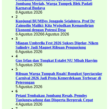
Jombang Meriah, Warga Tumpek Blek Padati
Karnaval Budaya
8 Agustus 2026
2
Kunjungi BUMDes Jenggolo Sejahtera, Prof Dr
Zainudin Maliki: Kita Wujudkan Kemandirian
Ekonomi dengan Potensi Desa
6 Agustus 2026
6 Agustus 2026
3
Miagan Umbrella Fest 2026 Sukses Digelar, Niken
Salindry Jadi Magnet Ribuan Pengunjung
6 Agustus 2026
4
Gus Irfan dan Tongkat Estafet NU Mbah Hasyim
5 Agustus 2026
5
Ribuan Warga Tumpah Ruah! Bongkot Spectacular
Carnival 2026 Jadi Pesta Kemerdekaan Terbesar di
Peterongan
5 Agustus 2026
6
Petani Tembakau Jombang Resah, Pemdes
Tanjungwadung dan Disperta Bergerak Cepat
4 Agustus 2026
7