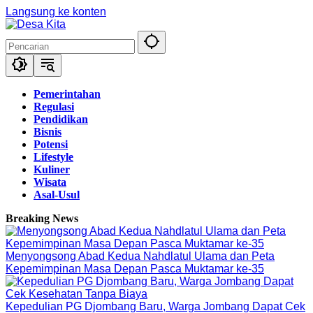
Langsung ke konten
Pemerintahan
Regulasi
Pendidikan
Bisnis
Potensi
Lifestyle
Kuliner
Wisata
Asal-Usul
Breaking News
Menyongsong Abad Kedua Nahdlatul Ulama dan Peta
Kepemimpinan Masa Depan Pasca Muktamar ke-35
Kepedulian PG Djombang Baru, Warga Jombang Dapat Cek