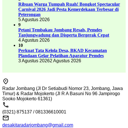
Ribuan Warga Tumpah Ruah! Bongkot Spectacular
Carnival 2026 Jadi Pesta Kemerdekaan Terbesar di
Peterongan
5 Agustus 2026
9
Petani Tembakau Jombang Resah, Pemdes
Tanjungwadung dan Disperta Bergerak Cepat
4 Agustus 2026
10
Perkuat Tata Kelola Desa, BKAD Kecamatan
Plandaan Gelar Pelatihan Aparatur Pemdes
3 Agustus 2026
2 Agustus 2026
Radar Jombang (Jl Dr Setiabudi Nomor 23, Jombang, Jawa
Timur) & Radar Mojokerto (Jl R A Basuni No 96 Jampirogo
Sooko Mojokerto 61361)
(0321) 875137 / 081336610001
desakitaradarjombang@gmail.com