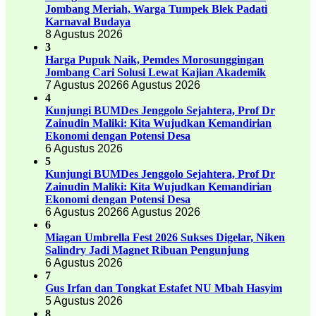
Jombang Meriah, Warga Tumpek Blek Padati
Karnaval Budaya
8 Agustus 2026
3
Harga Pupuk Naik, Pemdes Morosunggingan
Jombang Cari Solusi Lewat Kajian Akademik
7 Agustus 2026
6 Agustus 2026
4
Kunjungi BUMDes Jenggolo Sejahtera, Prof Dr
Zainudin Maliki: Kita Wujudkan Kemandirian
Ekonomi dengan Potensi Desa
6 Agustus 2026
5
Kunjungi BUMDes Jenggolo Sejahtera, Prof Dr
Zainudin Maliki: Kita Wujudkan Kemandirian
Ekonomi dengan Potensi Desa
6 Agustus 2026
6 Agustus 2026
6
Miagan Umbrella Fest 2026 Sukses Digelar, Niken
Salindry Jadi Magnet Ribuan Pengunjung
6 Agustus 2026
7
Gus Irfan dan Tongkat Estafet NU Mbah Hasyim
5 Agustus 2026
8